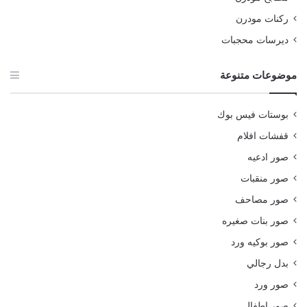
ركنات مودرن
ديرسات محجبات
موضوعات متنوعة
بوستات فيس بوك
قفشات افلام
صور ادعيه
صور منقبات
صور مصاحف
صور بنات صغيره
صور بوكيه ورد
بدل رجالي
صور ورد
صور اطفال