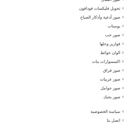
تحويل فليكسات فودافون
صور أدعية وأذكار الصباح
بوستات
صور حب
فوازير وحلها
الوان حوائط
اكسسوارات بنات
صور فراق
صور عربيات
صور حوامل
صور بحبك
سياسة الخصوصية
اتصل بنا