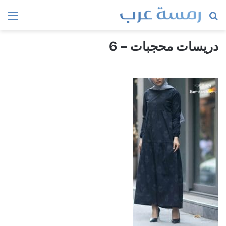
بحث
الق
عن
دريسات محجبات – 6