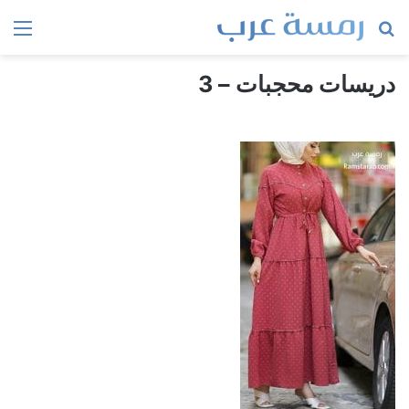
بحث
الق
عن
دريسات محجبات – 3