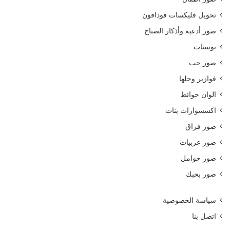
تحويل فليكسات فودافون
صور أدعية وأذكار الصباح
بوستات
صور حب
فوازير وحلها
الوان حوائط
اكسسوارات بنات
صور فراق
صور عربيات
صور حوامل
صور بحبك
سياسة الخصوصية
اتصل بنا