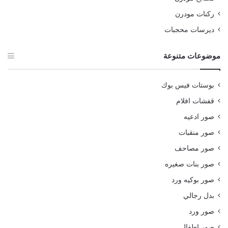
ركنات مودرن
ديرسات محجبات
موضوعات متنوعة
بوستات فيس بوك
قفشات افلام
صور ادعيه
صور منقبات
صور مصاحف
صور بنات صغيره
صور بوكيه ورد
بدل رجالي
صور ورد
صور اطفال