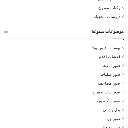
ركنات مودرن
ديرسات محجبات
موضوعات متنوعة
بوستات فيس بوك
قفشات افلام
صور ادعيه
صور منقبات
صور مصاحف
صور بنات صغيره
صور بوكيه ورد
بدل رجالي
صور ورد
صور اطفال