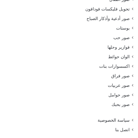
تحويل فليكسات فودافون
صور أدعية وأذكار الصباح
بوستات
صور حب
فوازير وحلها
الوان حوائط
اكسسوارات بنات
صور فراق
صور عربيات
صور حوامل
صور بحبك
سياسة الخصوصية
اتصل بنا