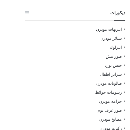
ديكورات
انتريهات مودرن
ستائر مودرن
انترلوك
صور نيش
جبس بورد
سراير اطفال
صالونات مودرن
رسومات حوائط
جزامة مودرن
صور غرف نوم
مطابخ مودرن
ركنات مودرن