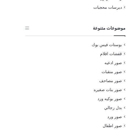
ديرسات محجبات
موضوعات متنوعة
بوستات فيس بوك
قفشات افلام
صور ادعيه
صور منقبات
صور مصاحف
صور بنات صغيره
صور بوكيه ورد
بدل رجالي
صور ورد
صور اطفال