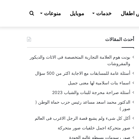
بحث
اطفال
خدمات
موبايل
منوعات
أحدث المقالات
عن
بونت هوم العلامة التجارية المتخصصة فى الاثاث والديكور
والمفروشات
أسئلة عامة للمسابقات مع الاجابة اكثر من 500 سؤال
اسماء بنات اسلامية لها معنى جميل
أسئلة صراحة محرجة للبنات والشباب 2023
الدكتور محمد اسعد مساعد رئيس حزب حماة الوطن (
صور )
أكل كل شىء ولم يشبع قصة الرجل الاغرب فى العالم
صور متحركة اجمل خلفيات صور متحركة
صور رسومات بسيطه عاليه الجودة