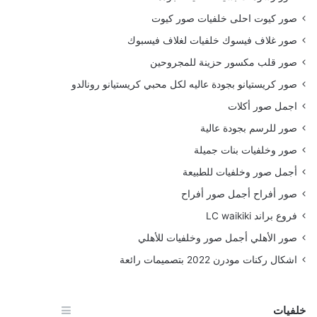
صور كيوت احلى خلفيات صور كيوت
صور غلاف فيسوك خلفيات لغلاف فيسبوك
صور قلب مكسور حزينة للمجروحين
صور كريستيانو بجودة عاليه لكل محبي كريستيانو رونالدو
اجمل صور أكلات
صور للرسم بجودة عالية
صور وخلفيات بنات جميلة
أجمل صور وخلفيات للطبيعة
صور أفراح أجمل صور أفراح
فروع براند LC waikiki
صور الأهلي أجمل صور وخلفيات للأهلي
اشكال ركنات مودرن 2022 بتصميمات رائعة
خلفيات