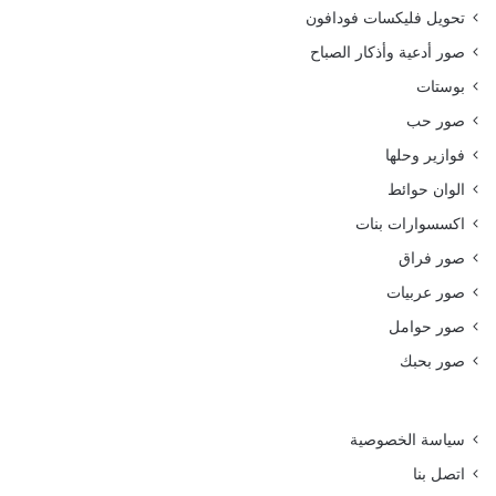
تحويل فليكسات فودافون
صور أدعية وأذكار الصباح
بوستات
صور حب
فوازير وحلها
الوان حوائط
اكسسوارات بنات
صور فراق
صور عربيات
صور حوامل
صور بحبك
سياسة الخصوصية
اتصل بنا