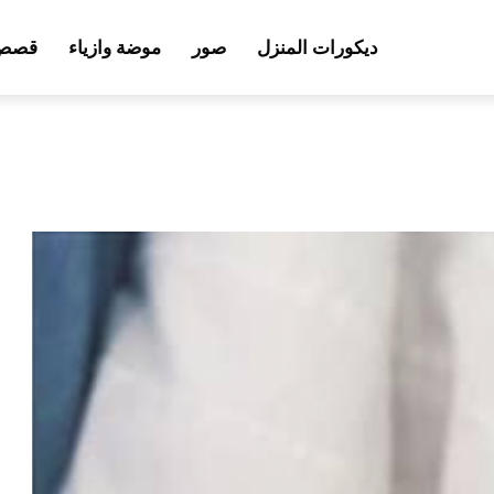
ديكورات المنزل
صور
موضة وازياء
قصص 