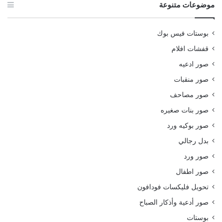
موضوعات متنوعة
بوستات فيس بوك
قفشات افلام
صور ادعيه
صور منقبات
صور مصاحف
صور بنات صغيره
صور بوكيه ورد
بدل رجالي
صور ورد
صور اطفال
تحويل فليكسات فودافون
صور أدعية وأذكار الصباح
بوستات