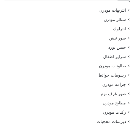
انتريهات مودرن
ستائر مودرن
انترلوك
صور نيش
جبس بورد
سراير اطفال
صالونات مودرن
رسومات حوائط
جزامة مودرن
صور غرف نوم
مطابخ مودرن
ركنات مودرن
ديرسات محجبات