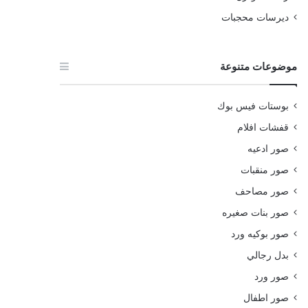
ديرسات محجبات
موضوعات متنوعة
بوستات فيس بوك
قفشات افلام
صور ادعيه
صور منقبات
صور مصاحف
صور بنات صغيره
صور بوكيه ورد
بدل رجالي
صور ورد
صور اطفال