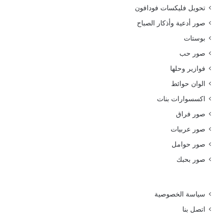
تحويل فليكسات فودافون
صور أدعية وأذكار الصباح
بوستات
صور حب
فوازير وحلها
الوان حوائط
اكسسوارات بنات
صور فراق
صور عربيات
صور حوامل
صور بحبك
سياسة الخصوصية
اتصل بنا