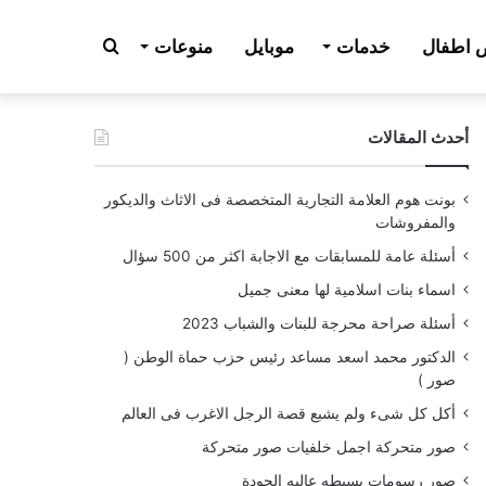
بحث
اطفال
خدمات
موبايل
منوعات
أحدث المقالات
عن
بونت هوم العلامة التجارية المتخصصة فى الاثاث والديكور
والمفروشات
أسئلة عامة للمسابقات مع الاجابة اكثر من 500 سؤال
اسماء بنات اسلامية لها معنى جميل
أسئلة صراحة محرجة للبنات والشباب 2023
الدكتور محمد اسعد مساعد رئيس حزب حماة الوطن (
صور )
أكل كل شىء ولم يشبع قصة الرجل الاغرب فى العالم
صور متحركة اجمل خلفيات صور متحركة
صور رسومات بسيطه عاليه الجودة