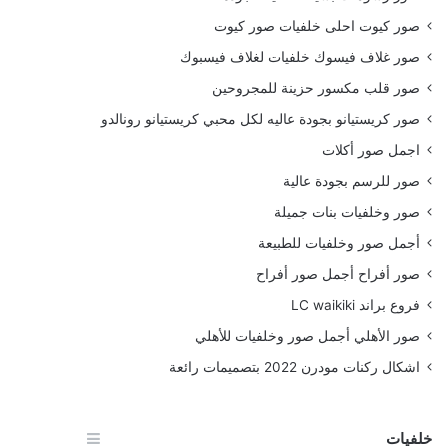
صور كيوت احلى خلفيات صور كيوت
صور غلاف فيسوك خلفيات لغلاف فيسبوك
صور قلب مكسور حزينة للمجروحين
صور كريستيانو بجودة عاليه لكل محبي كريستيانو رونالدو
اجمل صور أكلات
صور للرسم بجودة عالية
صور وخلفيات بنات جميلة
أجمل صور وخلفيات للطبيعة
صور أفراح أجمل صور أفراح
فروع براند LC waikiki
صور الأهلي أجمل صور وخلفيات للأهلي
اشكال ركنات مودرن 2022 بتصميمات رائعة
خلفيات