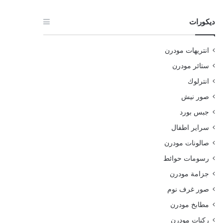
ديكورات
انتريهات مودرن
ستائر مودرن
انترلوك
صور نيش
جبس بورد
سراير اطفال
صالونات مودرن
رسومات حوائط
جزامة مودرن
صور غرف نوم
مطابخ مودرن
ركنات مودرن