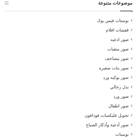
موضوعات متنوعة
بوستات فيس بوك
قفشات افلام
صور ادعيه
صور منقبات
صور مصاحف
صور بنات صغيره
صور بوكيه ورد
بدل رجالي
صور ورد
صور اطفال
تحويل فليكسات فودافون
صور أدعية وأذكار الصباح
بوستات