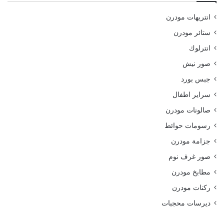
انتريهات مودرن
ستائر مودرن
انترلوك
صور نيش
جبس بورد
سراير اطفال
صالونات مودرن
رسومات حوائط
جزامة مودرن
صور غرف نوم
مطابخ مودرن
ركنات مودرن
ديرسات محجبات