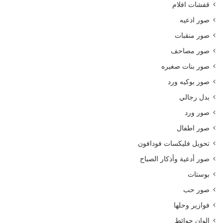
قفشات افلام
صور ادعيه
صور منقبات
صور مصاحف
صور بنات صغيره
صور بوكيه ورد
بدل رجالي
صور ورد
صور اطفال
تحويل فليكسات فودافون
صور أدعية وأذكار الصباح
بوستات
صور حب
فوازير وحلها
الوان حوائط