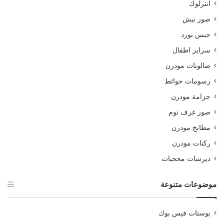
انترلوك
صور نيش
جبس بورد
سراير اطفال
صالونات مودرن
رسومات حوائط
جزامة مودرن
صور غرف نوم
مطابخ مودرن
ركنات مودرن
ديرسات محجبات
موضوعات متنوعة
بوستات فيس بوك