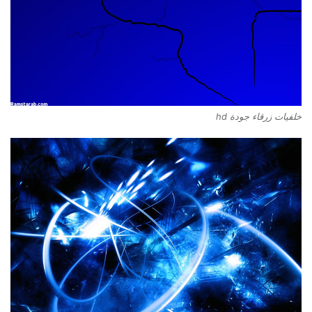
خلفيات زرقاء جودة hd