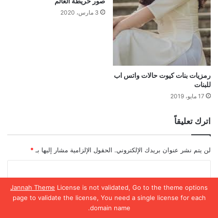
صور خريطة العالم
3 مارس، 2020
رمزيات بنات كيوت حالات واتس اب
للبنات
17 مايو، 2019
اترك تعليقاً
لن يتم نشر عنوان بريدك الإلكتروني.
الحقول الإلزامية مشار إليها بـ
*
ا
ل
Jannah Theme
License is not validated, Go to the theme options
ت
page to validate the license, You need a single license for each
domain name.
ع
يسبوك
تويتر
واتساب
تيلقرام