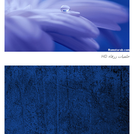
خلفيات زرقاء HD