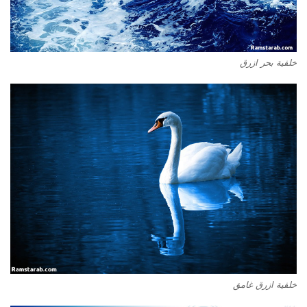
خلفية بحر ازرق
خلفية ازرق غامق