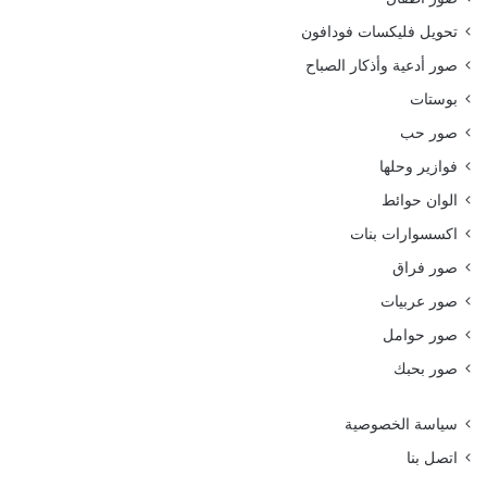
تحويل فليكسات فودافون
صور أدعية وأذكار الصباح
بوستات
صور حب
فوازير وحلها
الوان حوائط
اكسسوارات بنات
صور فراق
صور عربيات
صور حوامل
صور بحبك
سياسة الخصوصية
اتصل بنا