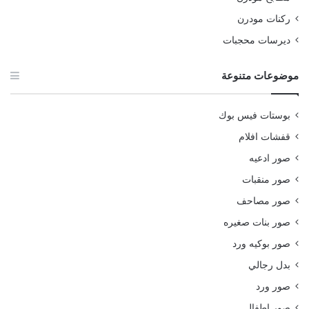
ركنات مودرن
ديرسات محجبات
موضوعات متنوعة
بوستات فيس بوك
قفشات افلام
صور ادعيه
صور منقبات
صور مصاحف
صور بنات صغيره
صور بوكيه ورد
بدل رجالي
صور ورد
صور اطفال