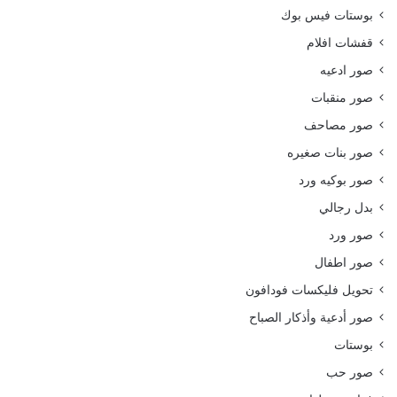
بوستات فيس بوك
قفشات افلام
صور ادعيه
صور منقبات
صور مصاحف
صور بنات صغيره
صور بوكيه ورد
بدل رجالي
صور ورد
صور اطفال
تحويل فليكسات فودافون
صور أدعية وأذكار الصباح
بوستات
صور حب