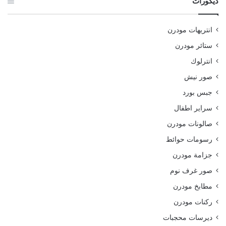
ديكورات
انتريهات مودرن
ستائر مودرن
انترلوك
صور نيش
جبس بورد
سراير اطفال
صالونات مودرن
رسومات حوائط
جزامة مودرن
صور غرف نوم
مطابخ مودرن
ركنات مودرن
ديرسات محجبات