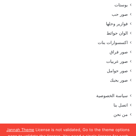
بوستات
صور حب
فوازير وحلها
الوان حوائط
اكسسوارات بنات
صور فراق
صور عربيات
صور حوامل
صور بحبك
سياسة الخصوصية
اتصل بنا
من نحن
Jannah Theme
License is not validated, Go to the theme options