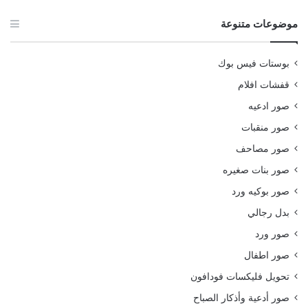
موضوعات متنوعة
بوستات فيس بوك
قفشات افلام
صور ادعيه
صور منقبات
صور مصاحف
صور بنات صغيره
صور بوكيه ورد
بدل رجالي
صور ورد
صور اطفال
تحويل فليكسات فودافون
صور أدعية وأذكار الصباح