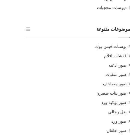
ديرسات محجبات
موضوعات متنوعة
بوستات فيس بوك
قفشات افلام
صور ادعيه
صور منقبات
صور مصاحف
صور بنات صغيره
صور بوكيه ورد
بدل رجالي
صور ورد
صور اطفال