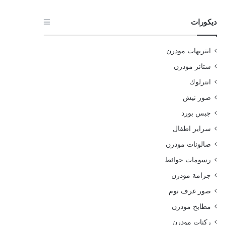
ديكورات
انتريهات مودرن
ستائر مودرن
انترلوك
صور نيش
جبس بورد
سراير اطفال
صالونات مودرن
رسومات حوائط
جزامة مودرن
صور غرف نوم
مطابخ مودرن
ركنات مودرن