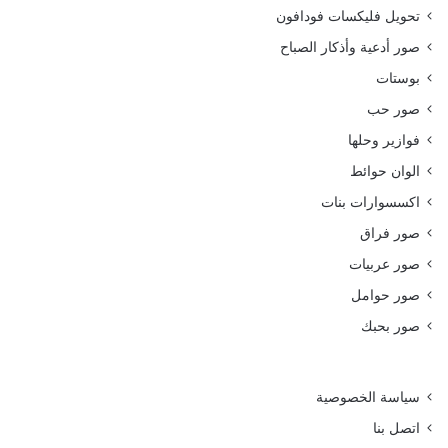
تحويل فليكسات فودافون
صور أدعية وأذكار الصباح
بوستات
صور حب
فوازير وحلها
الوان حوائط
اكسسوارات بنات
صور فراق
صور عربيات
صور حوامل
صور بحبك
سياسة الخصوصية
اتصل بنا