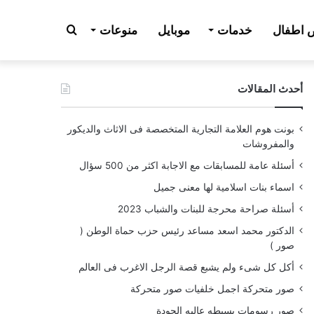
بحث
اطفال
خدمات
موبايل
منوعات
أحدث المقالات
عن
بونت هوم العلامة التجارية المتخصصة فى الاثاث والديكور
والمفروشات
أسئلة عامة للمسابقات مع الاجابة اكثر من 500 سؤال
اسماء بنات اسلامية لها معنى جميل
أسئلة صراحة محرجة للبنات والشباب 2023
الدكتور محمد اسعد مساعد رئيس حزب حماة الوطن (
صور )
أكل كل شىء ولم يشبع قصة الرجل الاغرب فى العالم
صور متحركة اجمل خلفيات صور متحركة
صور رسومات بسيطه عاليه الجودة