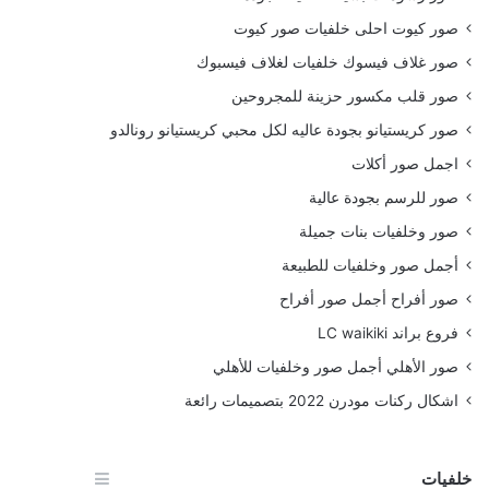
صور كيوت احلى خلفيات صور كيوت
صور غلاف فيسوك خلفيات لغلاف فيسبوك
صور قلب مكسور حزينة للمجروحين
صور كريستيانو بجودة عاليه لكل محبي كريستيانو رونالدو
اجمل صور أكلات
صور للرسم بجودة عالية
صور وخلفيات بنات جميلة
أجمل صور وخلفيات للطبيعة
صور أفراح أجمل صور أفراح
فروع براند LC waikiki
صور الأهلي أجمل صور وخلفيات للأهلي
اشكال ركنات مودرن 2022 بتصميمات رائعة
خلفيات