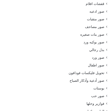
قفشات افلام
صور ادعيه
صور منقبات
صور مصاحف
صور بنات صغيره
صور بوكيه ورد
بدل رجالي
صور ورد
صور اطفال
تحويل فليكسات فودافون
صور أدعية وأذكار الصباح
بوستات
صور حب
فوازير وحلها