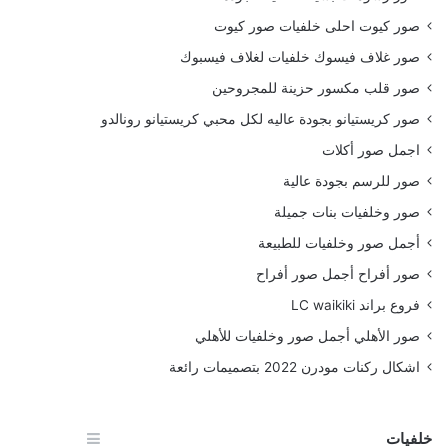
صور كيوت احلى خلفيات صور كيوت
صور غلاف فيسوك خلفيات لغلاف فيسبوك
صور قلب مكسور حزينة للمجروحين
صور كريستيانو بجودة عاليه لكل محبي كريستيانو رونالدو
اجمل صور أكلات
صور للرسم بجودة عالية
صور وخلفيات بنات جميلة
أجمل صور وخلفيات للطبيعة
صور أفراح أجمل صور أفراح
فروع براند LC waikiki
صور الأهلي أجمل صور وخلفيات للأهلي
اشكال ركنات مودرن 2022 بتصميمات رائعة
خلفيات