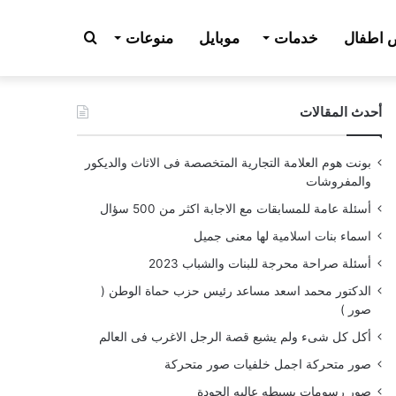
بحث
اطفال
خدمات
موبايل
منوعات
أحدث المقالات
عن
بونت هوم العلامة التجارية المتخصصة فى الاثاث والديكور
والمفروشات
أسئلة عامة للمسابقات مع الاجابة اكثر من 500 سؤال
اسماء بنات اسلامية لها معنى جميل
أسئلة صراحة محرجة للبنات والشباب 2023
الدكتور محمد اسعد مساعد رئيس حزب حماة الوطن (
صور )
أكل كل شىء ولم يشبع قصة الرجل الاغرب فى العالم
صور متحركة اجمل خلفيات صور متحركة
صور رسومات بسيطه عاليه الجودة