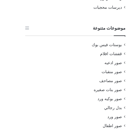
ديرسات محجبات
موضوعات متنوعة
بوستات فيس بوك
قفشات افلام
صور ادعيه
صور منقبات
صور مصاحف
صور بنات صغيره
صور بوكيه ورد
بدل رجالي
صور ورد
صور اطفال