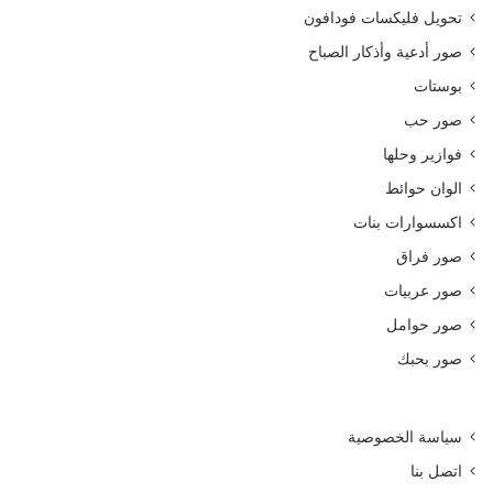
تحويل فليكسات فودافون
صور أدعية وأذكار الصباح
بوستات
صور حب
فوازير وحلها
الوان حوائط
اكسسوارات بنات
صور فراق
صور عربيات
صور حوامل
صور بحبك
سياسة الخصوصية
اتصل بنا