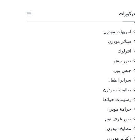
ديكورات
انتريهات مودرن
ستائر مودرن
انترلوك
صور نيش
جبس بورد
سراير اطفال
صالونات مودرن
رسومات حوائط
جزامة مودرن
صور غرف نوم
مطابخ مودرن
ركنات مودرن