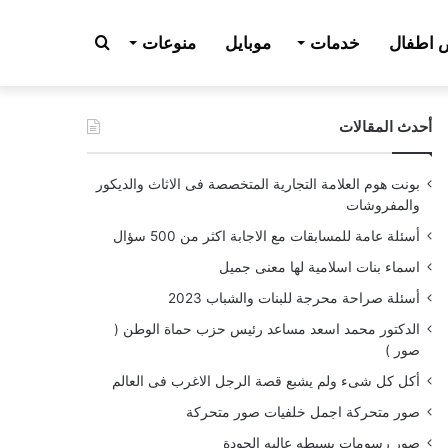
بحث
اطفال
خدمات
موبايل
منوعات
أحدث المقالات
عن
بونت هوم العلامة التجارية المتخصصة فى الاثاث والديكور
والمفروشات
أسئلة عامة للمسابقات مع الاجابة اكثر من 500 سؤال
اسماء بنات اسلامية لها معنى جميل
أسئلة صراحة محرجة للبنات والشباب 2023
الدكتور محمد اسعد مساعد رئيس حزب حماة الوطن (
صور )
أكل كل شىء ولم يشبع قصة الرجل الاغرب فى العالم
صور متحركة اجمل خلفيات صور متحركة
صور رسومات بسيطه عاليه الجودة