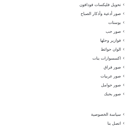
تحويل فليكسات فودافون
صور أدعية وأذكار الصباح
بوستات
صور حب
فوازير وحلها
الوان حوائط
اكسسوارات بنات
صور فراق
صور عربيات
صور حوامل
صور بحبك
سياسة الخصوصية
اتصل بنا