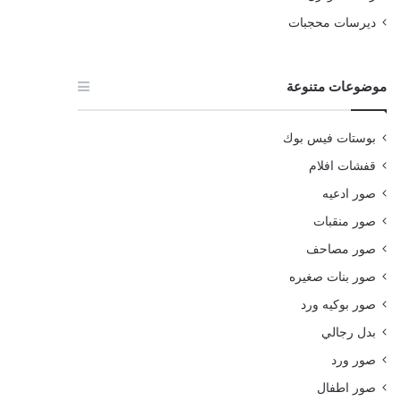
ديرسات محجبات
موضوعات متنوعة
بوستات فيس بوك
قفشات افلام
صور ادعيه
صور منقبات
صور مصاحف
صور بنات صغيره
صور بوكيه ورد
بدل رجالي
صور ورد
صور اطفال