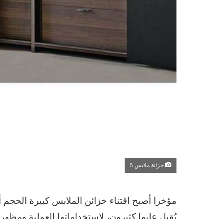
خزانة ملابس 5
مؤخرا أصبح اقتناء خزائن الملابس كبيرة الحج
يُقبل عليها كثيرون، لاستخداماتها العملية ومظه