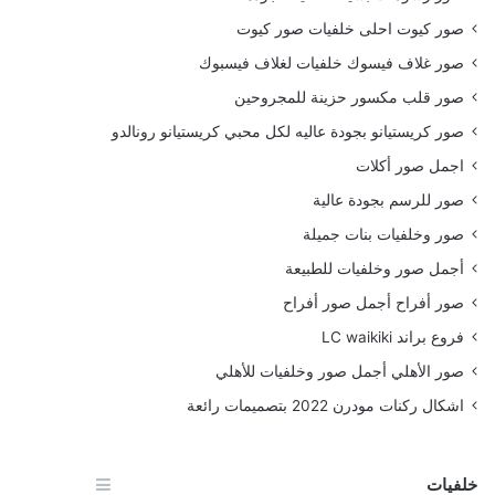
صور كيوت احلى خلفيات صور كيوت
صور غلاف فيسوك خلفيات لغلاف فيسبوك
صور قلب مكسور حزينة للمجروحين
صور كريستيانو بجودة عاليه لكل محبي كريستيانو رونالدو
اجمل صور أكلات
صور للرسم بجودة عالية
صور وخلفيات بنات جميلة
أجمل صور وخلفيات للطبيعة
صور أفراح أجمل صور أفراح
فروع براند LC waikiki
صور الأهلي أجمل صور وخلفيات للأهلي
اشكال ركنات مودرن 2022 بتصميمات رائعة
خلفيات