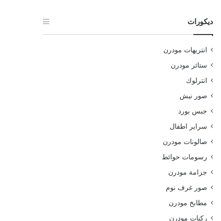
ديكورات
انتريهات مودرن
ستائر مودرن
انترلوك
صور نيش
جبس بورد
سراير اطفال
صالونات مودرن
رسومات حوائط
جزامة مودرن
صور غرف نوم
مطابخ مودرن
ركنات مودرن