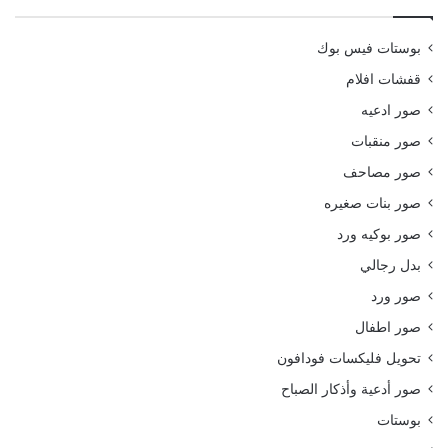
بوستات فيس بوك
قفشات افلام
صور ادعيه
صور منقبات
صور مصاحف
صور بنات صغيره
صور بوكيه ورد
بدل رجالي
صور ورد
صور اطفال
تحويل فليكسات فودافون
صور أدعية وأذكار الصباح
بوستات