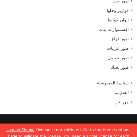
صور حب
فوازير وحلها
الوان حوائط
اكسسوارات بنات
صور فراق
صور عربيات
صور حوامل
صور بحبك
سياسة الخصوصية
اتصل بنا
من نحن
جميع الحقوق محفوظة موقع رمسة عرب 2023
Jannah Theme
License is not validated, Go to the theme options
page to validate the license, You need a single license for each