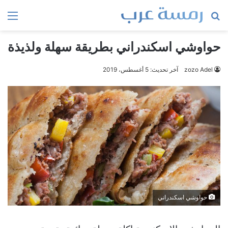
بحث
الق
عن
حواوشي اسكندراني بطريقة سهلة ولذيذة
zozo Adel
آخر تحديث: 5 أغسطس، 2019
حواوشي اسكندراني