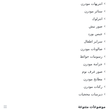
انتريهات مودرن
ستائر مودرن
انترلوك
صور نيش
جبس بورد
سراير اطفال
صالونات مودرن
رسومات حوائط
جزامة مودرن
صور غرف نوم
مطابخ مودرن
ركنات مودرن
ديرسات محجبات
موضوعات متنوعة