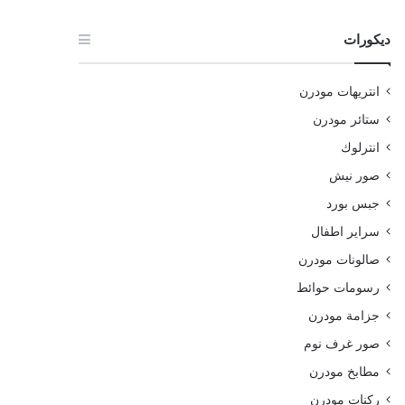
ديكورات
انتريهات مودرن
ستائر مودرن
انترلوك
صور نيش
جبس بورد
سراير اطفال
صالونات مودرن
رسومات حوائط
جزامة مودرن
صور غرف نوم
مطابخ مودرن
ركنات مودرن