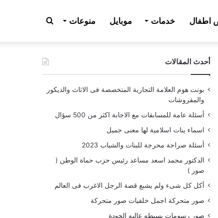
بحث
اطفال
خدمات
موبايل
منوعات
أحدث المقالات
عن
بونت هوم العلامة التجارية المتخصصة فى الاثاث والديكور
والمفروشات
أسئلة عامة للمسابقات مع الاجابة اكثر من 500 سؤال
اسماء بنات اسلامية لها معنى جميل
أسئلة صراحة محرجة للبنات والشباب 2023
الدكتور محمد اسعد مساعد رئيس حزب حماة الوطن (
صور )
أكل كل شىء ولم يشبع قصة الرجل الاغرب فى العالم
صور متحركة اجمل خلفيات صور متحركة
صور رسومات بسيطه عاليه الجودة