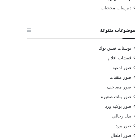
ديرسات محجبات
موضوعات متنوعة
بوستات فيس بوك
قفشات افلام
صور ادعيه
صور منقبات
صور مصاحف
صور بنات صغيره
صور بوكيه ورد
بدل رجالي
صور ورد
صور اطفال