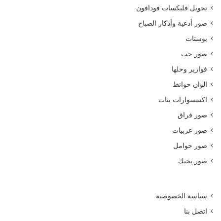
تحويل فليكسات فودافون
صور أدعية وأذكار الصباح
بوستات
صور حب
فوازير وحلها
الوان حوائط
اكسسوارات بنات
صور فراق
صور عربيات
صور حوامل
صور بحبك
سياسة الخصوصية
اتصل بنا