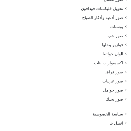
تحويل فليكسات فودافون
صور أدعية وأذكار الصباح
بوستات
صور حب
فوازير وحلها
الوان حوائط
اكسسوارات بنات
صور فراق
صور عربيات
صور حوامل
صور بحبك
سياسة الخصوصية
اتصل بنا