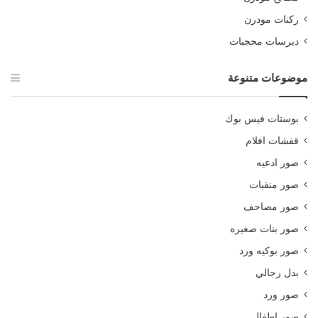
ركنات مودرن
ديرسات محجبات
موضوعات متنوعة
بوستات فيس بوك
قفشات افلام
صور ادعيه
صور منقبات
صور مصاحف
صور بنات صغيره
صور بوكيه ورد
بدل رجالي
صور ورد
صور اطفال