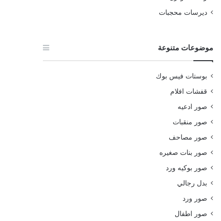
ديرسات محجبات
موضوعات متنوعة
بوستات فيس بوك
قفشات افلام
صور ادعيه
صور منقبات
صور مصاحف
صور بنات صغيره
صور بوكيه ورد
بدل رجالي
صور ورد
صور اطفال