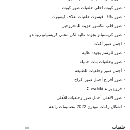
صور كيوت احلى خلفيات صور كيوت
صور غلاف فيسوك خلفيات لغلاف فيسبوك
صور قلب مكسور حزينة للمجروحين
صور كريستيانو بجودة عاليه لكل محبي كريستيانو رونالدو
اجمل صور أكلات
صور للرسم بجودة عالية
صور وخلفيات بنات جميلة
أجمل صور وخلفيات للطبيعة
صور أفراح أجمل صور أفراح
فروع براند LC waikiki
صور الأهلي أجمل صور وخلفيات للأهلي
اشكال ركنات مودرن 2022 بتصميمات رائعة
خلفيات