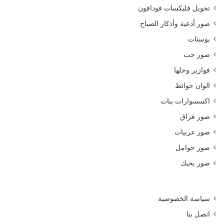
تحويل فليكسات فودافون
صور أدعية وأذكار الصباح
بوستات
صور حب
فوازير وحلها
الوان حوائط
اكسسوارات بنات
صور فراق
صور عربيات
صور حوامل
صور بحبك
سياسة الخصوصية
اتصل بنا