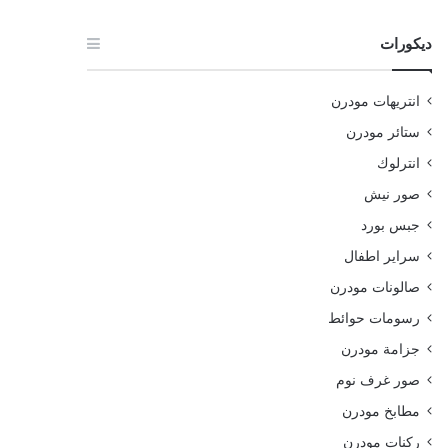
ديكورات
انتريهات مودرن
ستائر مودرن
انترلوك
صور نيش
جبس بورد
سراير اطفال
صالونات مودرن
رسومات حوائط
جزامة مودرن
صور غرف نوم
مطابخ مودرن
ركنات مودرن