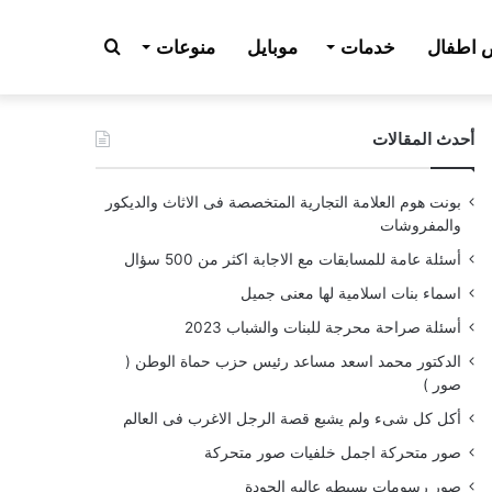
بحث
اطفال
خدمات
موبايل
منوعات
أحدث المقالات
عن
بونت هوم العلامة التجارية المتخصصة فى الاثاث والديكور
والمفروشات
أسئلة عامة للمسابقات مع الاجابة اكثر من 500 سؤال
اسماء بنات اسلامية لها معنى جميل
أسئلة صراحة محرجة للبنات والشباب 2023
الدكتور محمد اسعد مساعد رئيس حزب حماة الوطن (
صور )
أكل كل شىء ولم يشبع قصة الرجل الاغرب فى العالم
صور متحركة اجمل خلفيات صور متحركة
صور رسومات بسيطه عاليه الجودة