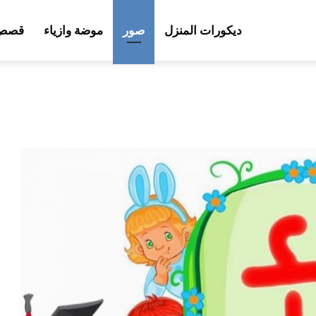
ديكورات المنزل
صور
موضة وازياء
قصص 