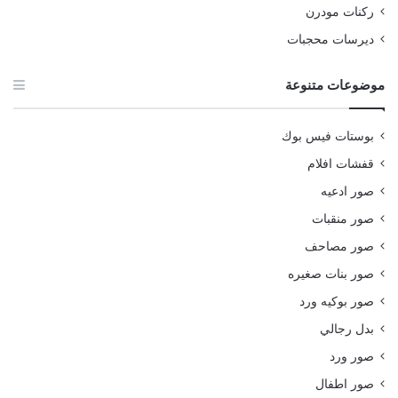
ركنات مودرن
ديرسات محجبات
موضوعات متنوعة
بوستات فيس بوك
قفشات افلام
صور ادعيه
صور منقبات
صور مصاحف
صور بنات صغيره
صور بوكيه ورد
بدل رجالي
صور ورد
صور اطفال