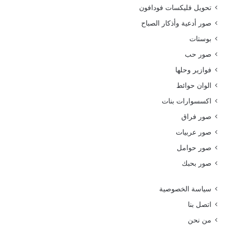
تحويل فليكسات فودافون
صور أدعية وأذكار الصباح
بوستات
صور حب
فوازير وحلها
الوان حوائط
اكسسوارات بنات
صور فراق
صور عربيات
صور حوامل
صور بحبك
سياسة الخصوصية
اتصل بنا
من نحن