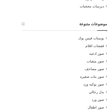
ديرسات محجبات
موضوعات متنوعة
بوستات فيس بوك
قفشات افلام
صور ادعيه
صور منقبات
صور مصاحف
صور بنات صغيره
صور بوكيه ورد
بدل رجالي
صور ورد
صور اطفال