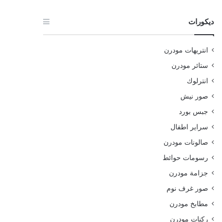
ديكورات
انتريهات مودرن
ستائر مودرن
انترلوك
صور نيش
جبس بورد
سراير اطفال
صالونات مودرن
رسومات حوائط
جزامة مودرن
صور غرف نوم
مطابخ مودرن
ركنات مودرن