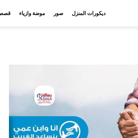
ديكورات المنزل
صور
موضة وازياء
قصص 