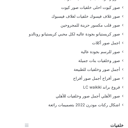
صور كيوت احلى خلفيات صور كيوت
صور غلاف فيسوك خلفيات لغلاف فيسبوك
صور قلب مكسور حزينة للمجروحين
صور كريستيانو بجودة عاليه لكل محبي كريستيانو رونالدو
اجمل صور أكلات
صور للرسم بجودة عالية
صور وخلفيات بنات جميلة
أجمل صور وخلفيات للطبيعة
صور أفراح أجمل صور أفراح
فروع براند LC waikiki
صور الأهلي أجمل صور وخلفيات للأهلي
اشكال ركنات مودرن 2022 بتصميمات رائعة
خلفيات