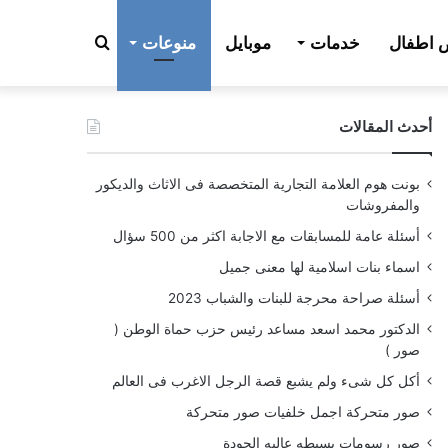
بحث
اطفال
خدمات
موبايل
منوعات
أحدث المقالات
عن
بونت هوم العلامة التجارية المتخصصة فى الاثاث والديكور
والمفروشات
أسئلة عامة للمسابقات مع الاجابة اكثر من 500 سؤال
اسماء بنات اسلامية لها معنى جميل
أسئلة صراحة محرجة للبنات والشباب 2023
الدكتور محمد اسعد مساعد رئيس حزب حماة الوطن (
صور )
أكل كل شىء ولم يشبع قصة الرجل الاغرب فى العالم
صور متحركة اجمل خلفيات صور متحركة
صور رسومات بسيطه عاليه الجودة