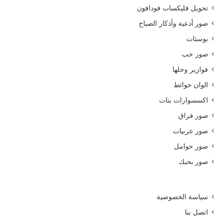
تحويل فليكسات فودافون
صور أدعية وأذكار الصباح
بوستات
صور حب
فوازير وحلها
الوان حوائط
اكسسوارات بنات
صور فراق
صور عربيات
صور حوامل
صور بحبك
سياسة الخصوصية
اتصل بنا