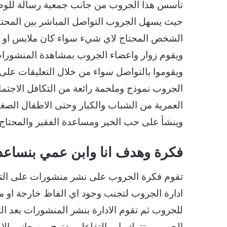
تأسس هذا الجروب من جانب جمعية رسالة للوص
حيث يسهل الجروب التواصل المباشر بين المحت
الشخص المحتاج لاي شيء سواء كان ملابس او مال 
ويقوم زوار واعضاء الجروب بمشاهدة المنشورا
ويقوموا بالتواصل سواء من خلال التعليقات على
الجروب نموذج وملحمة رائعة من التكافل الاجتم
العمرية من الشباب والكبار وحتى الاطفال الصغار
وينشأ على حب الخير ومساعدة الفقير والمحتاج
فكرة وهدف انا وابن عمي بنساعد
تقوم فكرة الجروب على نشر منشورات على التاي
ادارة الجروب لتجنب وجود اي الفاظ خارجة او ما 
للجروب ثم تقوم الادارة بنشر المنشورات بعد 
الجروب وتترك باب التفاعل مفتوح من جانب الا