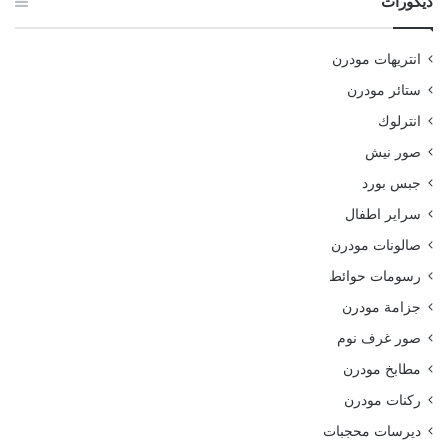
ديكورات
انتريهات مودرن
ستائر مودرن
انترلوك
صور نيش
جبس بورد
سراير اطفال
صالونات مودرن
رسومات حوائط
جزامة مودرن
صور غرف نوم
مطابخ مودرن
ركنات مودرن
ديرسات محجبات