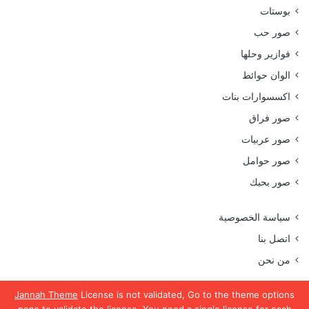
بوستات
صور حب
فوازير وحلها
الوان حوائط
اكسسوارات بنات
صور فراق
صور عربيات
صور حوامل
صور بحبك
سياسة الخصوصية
اتصل بنا
من نحن
Jannah Theme
License is not validated, Go to the theme options