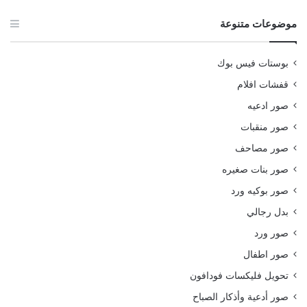
موضوعات متنوعة
بوستات فيس بوك
قفشات افلام
صور ادعيه
صور منقبات
صور مصاحف
صور بنات صغيره
صور بوكيه ورد
بدل رجالي
صور ورد
صور اطفال
تحويل فليكسات فودافون
صور أدعية وأذكار الصباح