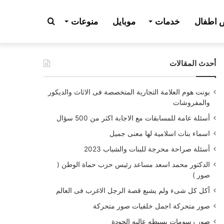
بحث
اطفال
خدمات
موبايل
منوعات
أحدث المقالات
عن
بونت هوم العلامة التجارية المتخصصة فى الاثاث والديكور
والمفروشات
أسئلة عامة للمسابقات مع الاجابة اكثر من 500 سؤال
اسماء بنات اسلامية لها معنى جميل
أسئلة صراحة محرجة للبنات والشباب 2023
الدكتور محمد اسعد مساعد رئيس حزب حماة الوطن (
صور )
أكل كل شىء ولم يشبع قصة الرجل الاغرب فى العالم
صور متحركة اجمل خلفيات صور متحركة
صور رسومات بسيطه عاليه الجودة