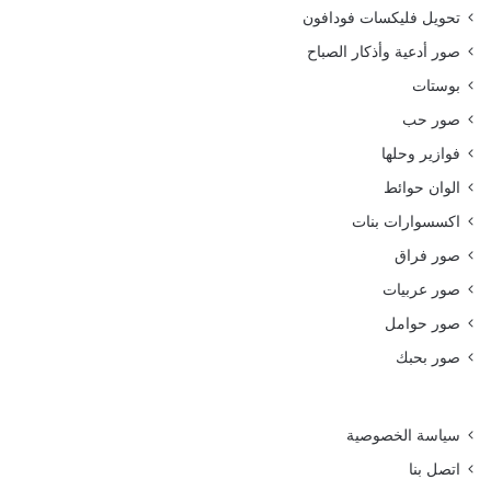
تحويل فليكسات فودافون
صور أدعية وأذكار الصباح
بوستات
صور حب
فوازير وحلها
الوان حوائط
اكسسوارات بنات
صور فراق
صور عربيات
صور حوامل
صور بحبك
سياسة الخصوصية
اتصل بنا