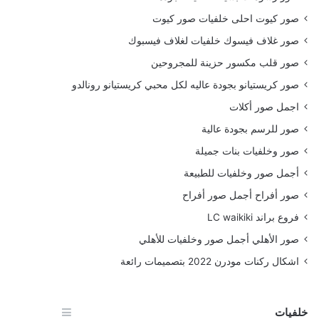
صور كيوت احلى خلفيات صور كيوت
صور غلاف فيسوك خلفيات لغلاف فيسبوك
صور قلب مكسور حزينة للمجروحين
صور كريستيانو بجودة عاليه لكل محبي كريستيانو رونالدو
اجمل صور أكلات
صور للرسم بجودة عالية
صور وخلفيات بنات جميلة
أجمل صور وخلفيات للطبيعة
صور أفراح أجمل صور أفراح
فروع براند LC waikiki
صور الأهلي أجمل صور وخلفيات للأهلي
اشكال ركنات مودرن 2022 بتصميمات رائعة
خلفيات