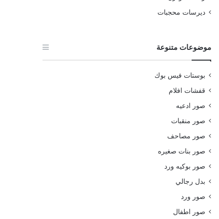
ديرسات محجبات
موضوعات متنوعة
بوستات فيس بوك
قفشات افلام
صور ادعيه
صور منقبات
صور مصاحف
صور بنات صغيره
صور بوكيه ورد
بدل رجالي
صور ورد
صور اطفال