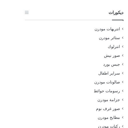
ديكورات
انتريهات مودرن
ستائر مودرن
انترلوك
صور نيش
جبس بورد
سراير اطفال
صالونات مودرن
رسومات حوائط
جزامة مودرن
صور غرف نوم
مطابخ مودرن
ركنات مودرن