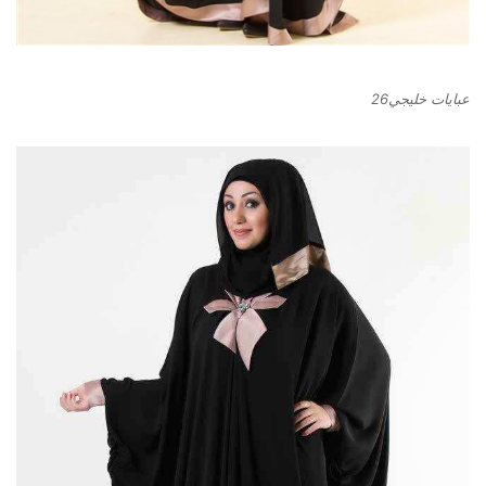
عبايات خليجي26