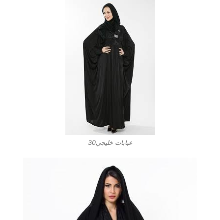
عبايات خليجي30