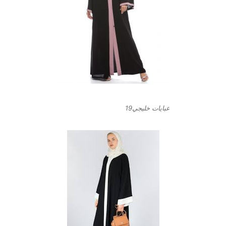
عبايات خليجي19