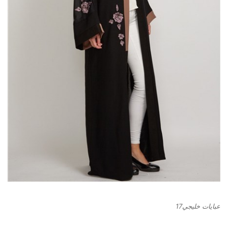
عبايات خليجي17