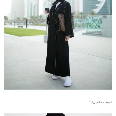
عبايات خليجي13