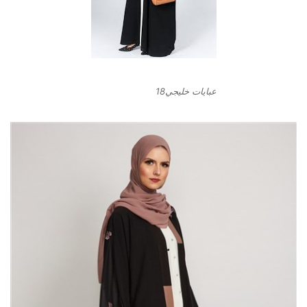
عبايات خليجي18