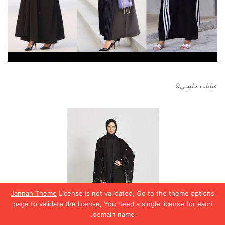
عبايات خليجي9
Jannah Theme
License is not validated, Go to the theme options
page to validate the license, You need a single license for each
domain name.
يسبوك
تويتر
واتساب
تيلقرام