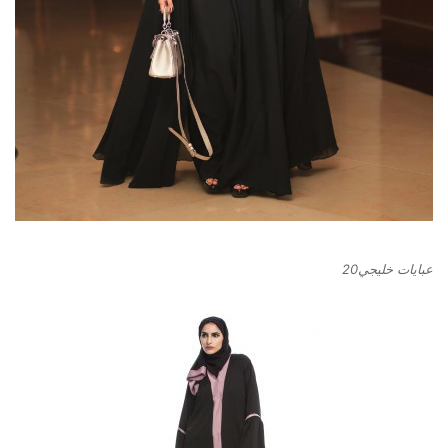
عبايات خليجي20