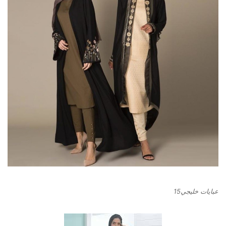
عبايات خليجي15