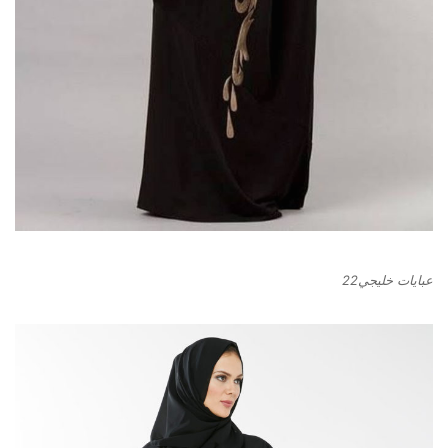
عبايات خليجي22