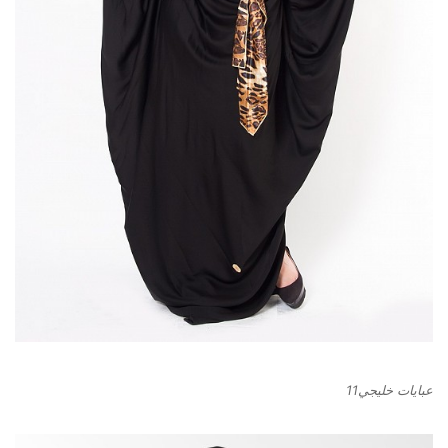
عبايات خليجي11