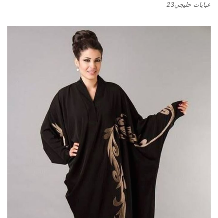
عبايات خليجي23