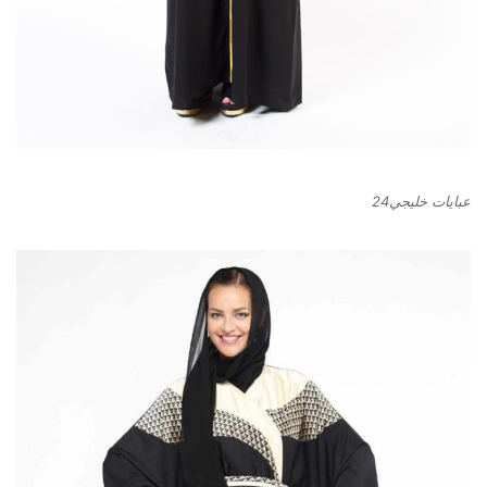
عبايات خليجي24