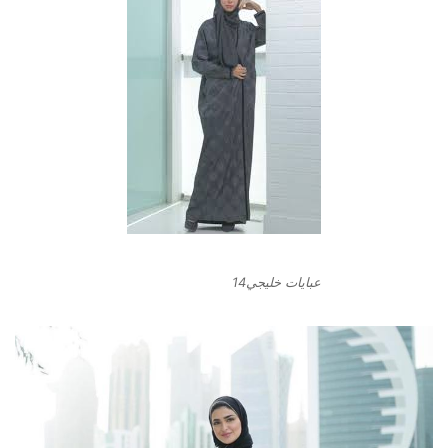
عبايات خليجي14