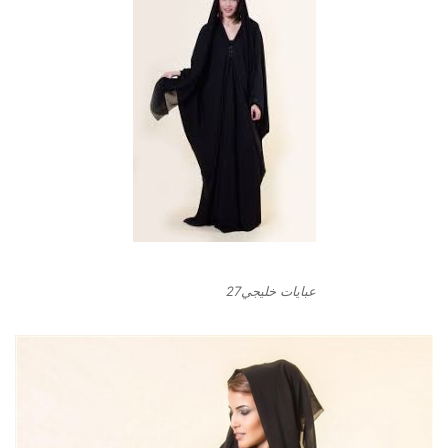
عبايات خليجي27