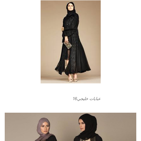
عبايات خليجي16