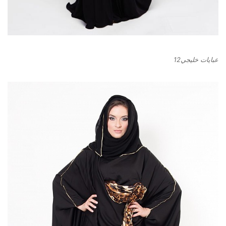
عبايات خليجي12