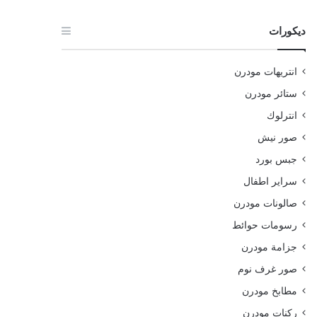
ديكورات
انتريهات مودرن
ستائر مودرن
انترلوك
صور نيش
جبس بورد
سراير اطفال
صالونات مودرن
رسومات حوائط
جزامة مودرن
صور غرف نوم
مطابخ مودرن
ركنات مودرن