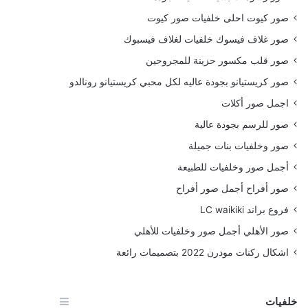
صور كيوت احلى خلفيات صور كيوت
صور غلاف فيسوك خلفيات لغلاف فيسبوك
صور قلب مكسور حزينة للمجروحين
صور كريستيانو بجودة عاليه لكل محبي كريستيانو رونالدو
اجمل صور أكلات
صور للرسم بجودة عالية
صور وخلفيات بنات جميلة
أجمل صور وخلفيات للطبيعة
صور أفراح أجمل صور أفراح
فروع براند LC waikiki
صور الأهلي أجمل صور وخلفيات للأهلي
اشكال ركنات مودرن 2022 بتصميمات رائعة
خلفيات