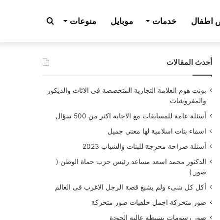
بحث
اطفال
خدمات
موبايل
منوعات
أحدث المقالات
عن
بونت هوم العلامة التجارية المتخصصة فى الاثاث والديكور
والمفروشات
أسئلة عامة للمسابقات مع الاجابة اكثر من 500 سؤال
اسماء بنات اسلامية لها معنى جميل
أسئلة صراحة محرجة للبنات والشباب 2023
الدكتور محمد اسعد مساعد رئيس حزب حماة الوطن (
صور )
أكل كل شىء ولم يشبع قصة الرجل الاغرب فى العالم
صور متحركة اجمل خلفيات صور متحركة
صور رسومات بسيطه عاليه الجودة