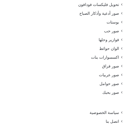
تحويل فليكسات فودافون
صور أدعية وأذكار الصباح
بوستات
صور حب
فوازير وحلها
الوان حوائط
اكسسوارات بنات
صور فراق
صور عربيات
صور حوامل
صور بحبك
سياسة الخصوصية
اتصل بنا