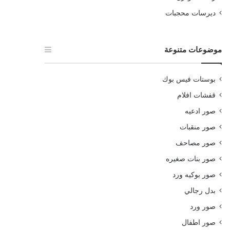
ديرسات محجبات
موضوعات متنوعة
بوستات فيس بوك
قفشات افلام
صور ادعيه
صور منقبات
صور مصاحف
صور بنات صغيره
صور بوكيه ورد
بدل رجالي
صور ورد
صور اطفال