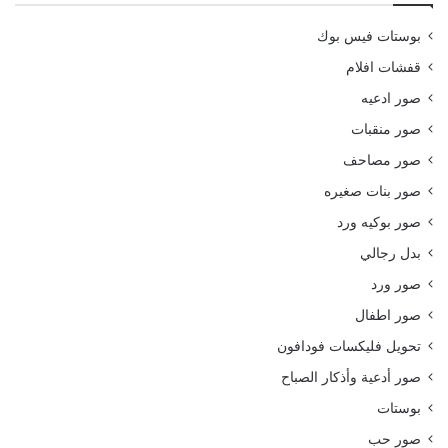
بوستات فيس بوك
قفشات افلام
صور ادعيه
صور منقبات
صور مصاحف
صور بنات صغيره
صور بوكيه ورد
بدل رجالي
صور ورد
صور اطفال
تحويل فليكسات فودافون
صور أدعية وأذكار الصباح
بوستات
صور حب