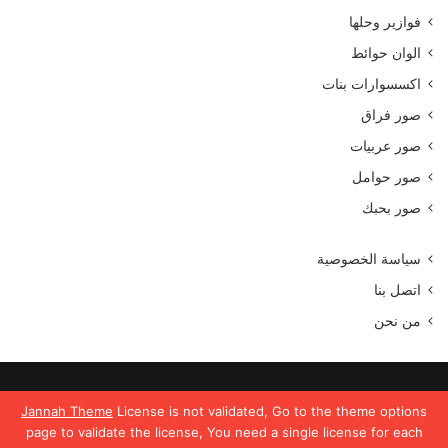
فوازير وحلها
الوان حوائط
اكسسوارات بنات
صور فراق
صور عربيات
صور حوامل
صور بحبك
سياسة الخصوصية
اتصل بنا
من نحن
جميع الحقوق محفوظة موقع رمسة عرب 2023
Jannah Theme
License is not validated, Go to the theme options
page to validate the license, You need a single license for each