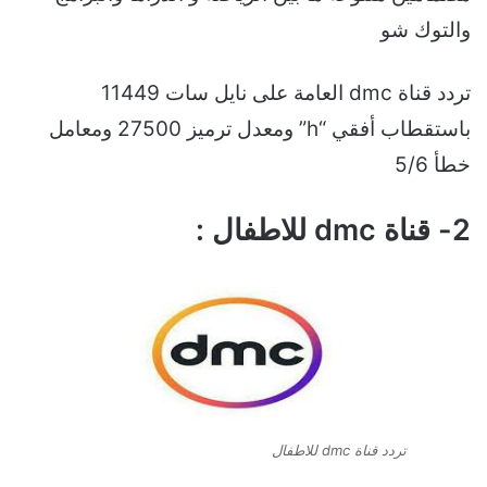
والتوك شو
تردد قناة dmc العامة على نايل سات 11449
باستقطاب أفقي “h” ومعدل ترميز 27500 ومعامل
خطأ 5/6
2- قناة dmc للاطفال :
تردد قناة dmc للاطفال