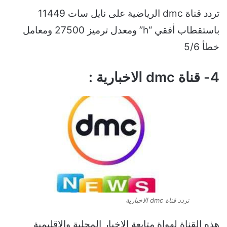
تردد قناة dmc الرياضية على نايل سات 11449
باستقطاب أفقي “h” ومعدل ترميز 27500 ومعامل
خطأ 5/6
4- قناة dmc الاخبارية :
تردد قناة dmc الاخبارية
هذه القناة لهواة متابعة الاخبار المحلية والاقليمية