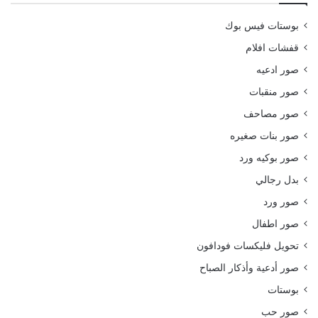
بوستات فيس بوك
قفشات افلام
صور ادعيه
صور منقبات
صور مصاحف
صور بنات صغيره
صور بوكيه ورد
بدل رجالي
صور ورد
صور اطفال
تحويل فليكسات فودافون
صور أدعية وأذكار الصباح
بوستات
صور حب