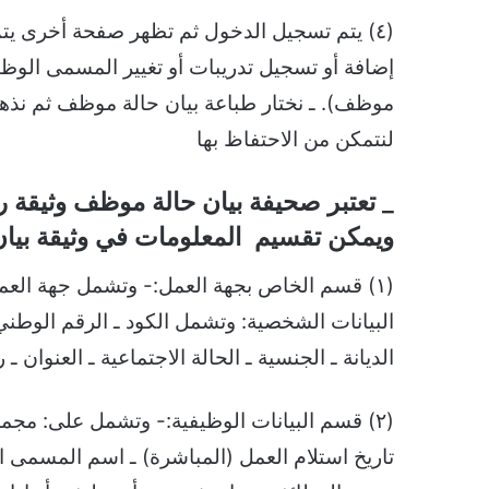
(٤) يتم تسجيل الدخول ثم تظهر صفحة أخرى يت
إضافة أو تسجيل تدريبات أو تغيير المسمى الوظي
موظف). ـ نختار طباعة بيان حالة موظف ثم نذهب
لنتمكن من الاحتفاظ بها
_ تعتبر صحيفة بيان حالة موظف وثيقة ر
ويمكن تقسيم المعلومات في وثيقة بيان
(١) قسم الخاص بجهة العمل:- وتشمل جهة العمل 
البيانات الشخصية: وتشمل الكود ـ الرقم الوطني ـ
الديانة ـ الجنسية ـ الحالة الاجتماعية ـ العنوان ـ 
(٢) قسم البيانات الوظيفية:- وتشمل على: مجمو
تاريخ استلام العمل (المباشرة) ـ اسم المسمى ا