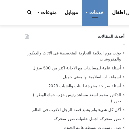
بحث
اطفال
خدمات
موبايل
منوعات
أحدث المقالات
عن
بونت هوم العلامة التجارية المتخصصة فى الاثاث والديكور
والمفروشات
أسئلة عامة للمسابقات مع الاجابة اكثر من 500 سؤال
اسماء بنات اسلامية لها معنى جميل
أسئلة صراحة محرجة للبنات والشباب 2023
الدكتور محمد اسعد مساعد رئيس حزب حماة الوطن (
صور )
أكل كل شىء ولم يشبع قصة الرجل الاغرب فى العالم
صور متحركة اجمل خلفيات صور متحركة
صور رسومات بسيطه عاليه الجودة