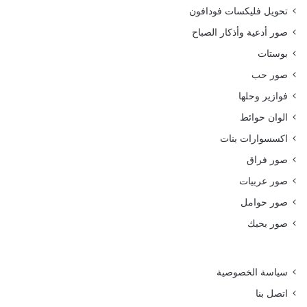
تحويل فليكسات فودافون
صور أدعية وأذكار الصباح
بوستات
صور حب
فوازير وحلها
الوان حوائط
اكسسوارات بنات
صور فراق
صور عربيات
صور حوامل
صور بحبك
سياسة الخصوصية
اتصل بنا