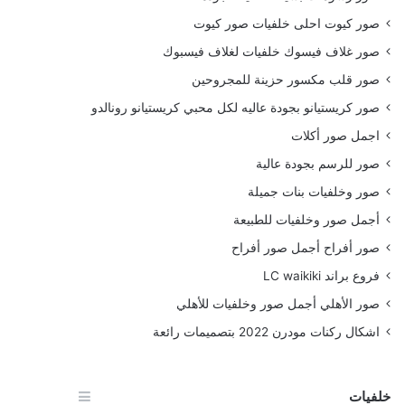
صور كيوت احلى خلفيات صور كيوت
صور غلاف فيسوك خلفيات لغلاف فيسبوك
صور قلب مكسور حزينة للمجروحين
صور كريستيانو بجودة عاليه لكل محبي كريستيانو رونالدو
اجمل صور أكلات
صور للرسم بجودة عالية
صور وخلفيات بنات جميلة
أجمل صور وخلفيات للطبيعة
صور أفراح أجمل صور أفراح
فروع براند LC waikiki
صور الأهلي أجمل صور وخلفيات للأهلي
اشكال ركنات مودرن 2022 بتصميمات رائعة
خلفيات