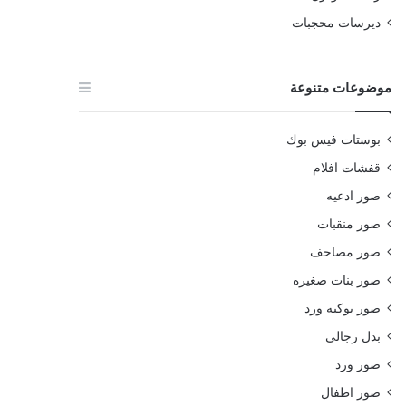
ديرسات محجبات
موضوعات متنوعة
بوستات فيس بوك
قفشات افلام
صور ادعيه
صور منقبات
صور مصاحف
صور بنات صغيره
صور بوكيه ورد
بدل رجالي
صور ورد
صور اطفال