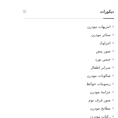
ديكورات
انتريهات مودرن
ستائر مودرن
انترلوك
صور نيش
جبس بورد
سراير اطفال
صالونات مودرن
رسومات حوائط
جزامة مودرن
صور غرف نوم
مطابخ مودرن
ركنات مودرن