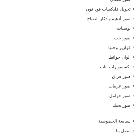
تحويل فليكسات فودافون
صور أدعية وأذكار الصباح
بوستات
صور حب
فوازير وحلها
الوان حوائط
اكسسوارات بنات
صور فراق
صور عربيات
صور حوامل
صور بحبك
سياسة الخصوصية
اتصل بنا