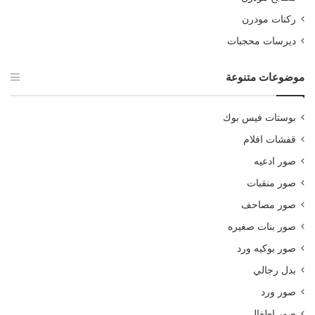
ركنات مودرن
ديرسات محجبات
موضوعات متنوعة
بوستات فيس بوك
قفشات افلام
صور ادعيه
صور منقبات
صور مصاحف
صور بنات صغيره
صور بوكيه ورد
بدل رجالي
صور ورد
صور اطفال