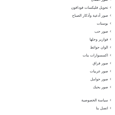
تحويل فليكسات فودافون
صور أدعية وأذكار الصباح
بوستات
صور حب
فوازير وحلها
الوان حوائط
اكسسوارات بنات
صور فراق
صور عربيات
صور حوامل
صور بحبك
سياسة الخصوصية
اتصل بنا