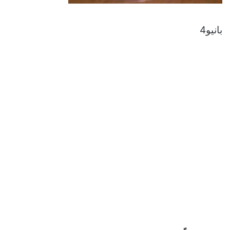
بانيو4