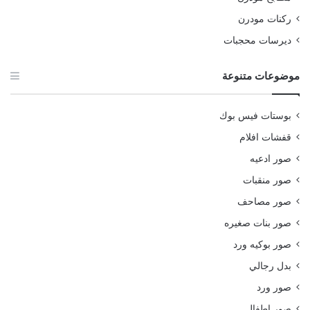
ركنات مودرن
ديرسات محجبات
موضوعات متنوعة
بوستات فيس بوك
قفشات افلام
صور ادعيه
صور منقبات
صور مصاحف
صور بنات صغيره
صور بوكيه ورد
بدل رجالي
صور ورد
صور اطفال