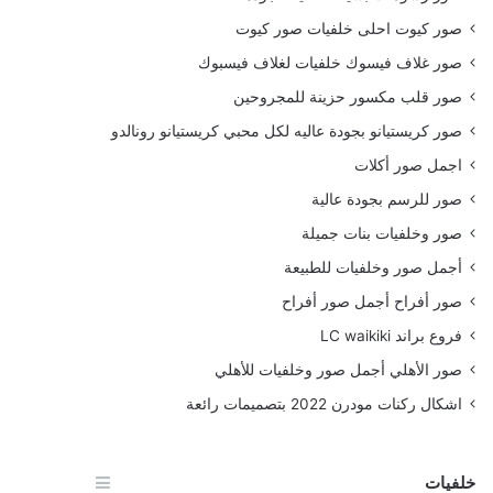
صور كيوت احلى خلفيات صور كيوت
صور غلاف فيسوك خلفيات لغلاف فيسبوك
صور قلب مكسور حزينة للمجروحين
صور كريستيانو بجودة عاليه لكل محبي كريستيانو رونالدو
اجمل صور أكلات
صور للرسم بجودة عالية
صور وخلفيات بنات جميلة
أجمل صور وخلفيات للطبيعة
صور أفراح أجمل صور أفراح
فروع براند LC waikiki
صور الأهلي أجمل صور وخلفيات للأهلي
اشكال ركنات مودرن 2022 بتصميمات رائعة
خلفيات