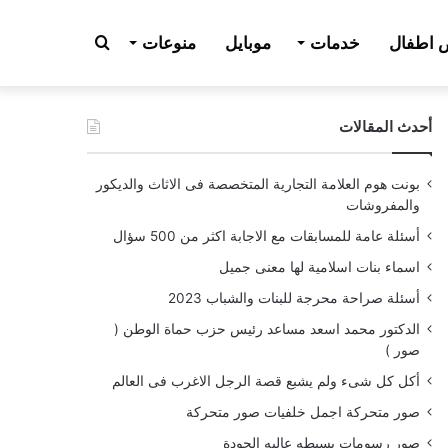
بحث
اطفال
خدمات
موبايل
منوعات
أحدث المقالات
عن
بونت هوم العلامة التجارية المتخصصة فى الاثاث والديكور
والمفروشات
أسئلة عامة للمسابقات مع الاجابة اكثر من 500 سؤال
اسماء بنات اسلامية لها معنى جميل
أسئلة صراحة محرجة للبنات والشباب 2023
الدكتور محمد اسعد مساعد رئيس حزب حماة الوطن (
صور )
أكل كل شىء ولم يشبع قصة الرجل الاغرب فى العالم
صور متحركة اجمل خلفيات صور متحركة
صور رسومات بسيطه عاليه الجودة