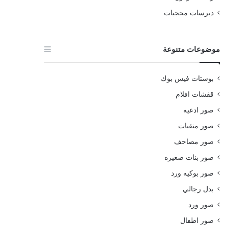
ديرسات محجبات
موضوعات متنوعة
بوستات فيس بوك
قفشات افلام
صور ادعيه
صور منقبات
صور مصاحف
صور بنات صغيره
صور بوكيه ورد
بدل رجالي
صور ورد
صور اطفال