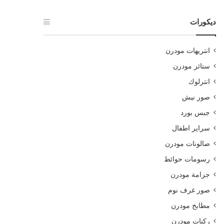
ديكورات
انتريهات مودرن
ستائر مودرن
انترلوك
صور نيش
جبس بورد
سراير اطفال
صالونات مودرن
رسومات حوائط
جزامة مودرن
صور غرف نوم
مطابخ مودرن
ركنات مودرن