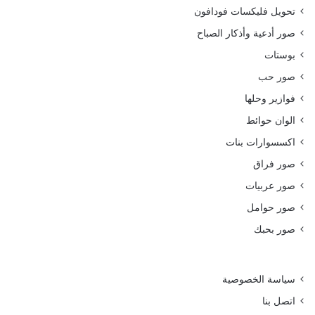
تحويل فليكسات فودافون
صور أدعية وأذكار الصباح
بوستات
صور حب
فوازير وحلها
الوان حوائط
اكسسوارات بنات
صور فراق
صور عربيات
صور حوامل
صور بحبك
سياسة الخصوصية
اتصل بنا