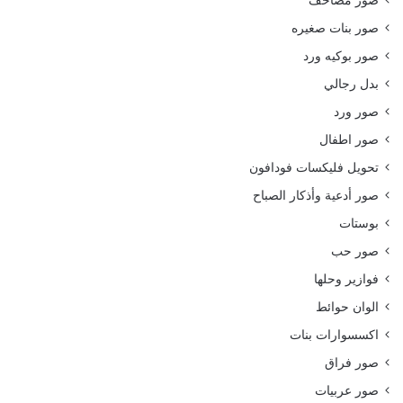
صور مصاحف
صور بنات صغيره
صور بوكيه ورد
بدل رجالي
صور ورد
صور اطفال
تحويل فليكسات فودافون
صور أدعية وأذكار الصباح
بوستات
صور حب
فوازير وحلها
الوان حوائط
اكسسوارات بنات
صور فراق
صور عربيات