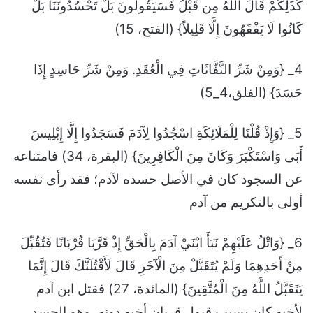
كَذَلِكُمْ قَالَ اللَّهُ مِن قَبْلُ فَسَيَقُولُونَ بَلْ تَحْسُدُونَنَا بَلْ
كَانُوا لَا يَفْقَهُونَ إِلَّا قَلِيلاً} (الفتح، 15)
4_ {وَمِنْ شَرِّ النَّفَّاثَاتِ فِي الْعُقَدِ. وَمِنْ شَرِّ حَاسِدٍ إِذَا
حَسَدَ} (الفلق،4_5)
5_ {وَإِذْ قُلْنَا لِلْمَلَائِكَةِ اسْجُدُوا لِآدَمَ فَسَجَدُوا إِلَّا إِبْلِيسَ
أَبَى وَاسْتَكْبَرَ وَكَانَ مِنَ الْكَافِرِينَ} (البقرة، 34) فامتناعه
عن السجود كان في الأصل حسده لآدم؛ فقد رأى نفسه
أولى بالتكريم من آدم
6_ {وَاتْلُ عَلَيْهِمْ نَبَأَ ابْنَيْ آدَمَ بِالْحَقِّ إِذْ قَرَّبَا قُرْبَانًا فَتُقُبِّلَ
مِنْ أَحَدِهِمَا وَلَمْ يُتَقَبَّلْ مِنَ الْآخَرِ قَالَ لَأَقْتُلَنَّكَ قَالَ إِنَّمَا
يَتَقَبَّلُ اللَّهُ مِنَ الْمُتَّقِينَ} (المائدة، 27) فقتل ابن آدم
لأخيه كان بسبب قبول قربان أخيه دونه، وهو الحسد