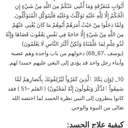
أَبْوَابٍ مُتَفَرِّقَةٍ وَمَا أُغْنِي عَنْكُمْ مِنَ اللَّهِ مِنْ شَيْءٍ إِنِ
الْحُكْمُ إِلَّا لِلَّهِ عَلَيْهِ تَوَكَّلْتُ وَعَلَيْهِ فَلْيَتَوَكَّلِ الْمُتَوَكِّلُونَ.
وَلَمَّا دَخَلُوا مِنْ حَيْثُ أَمَرَهُمْ أَبُوهُمْ مَا كَانَ يُغْنِي عَنْهُمْ
مِنَ اللَّهِ مِنْ شَيْءٍ إِلَّا حَاجَةً فِي نَفْسِ يَعْقُوبَ قَضَاهَا وَإِنَّهُ
لَذُو عِلْمٍ لِمَا عَلَّمْنَاهُ وَلَكِنَّ أَكْثَرَ النَّاسِ لَا يَعْلَمُونَ}
(يوسف ،67_68) دخولهم من باب واحدة وهم عصبة
وأبناء رجل واحد قد يؤدي إلى البغي عليهم حسدا لهم.
10_ {وَإِن يَكَادُ ٱلَّذِينَ كَفَرُواْ لَيُزْلِقُونَكَ بِأَبْصَارِهِمْ لَمَّا
سَمِعُواْ ٱلذِّكْرَ وَيَقُولُونَ إِنَّهُ لَمَجْنُونٌ} ( القلم –51 ) فقد
كانوا ينظرون إلى النبي نظرة الحسد لما اختصه الله
تعالى من النبوة والوحي.
كيفية علاج الحسد: