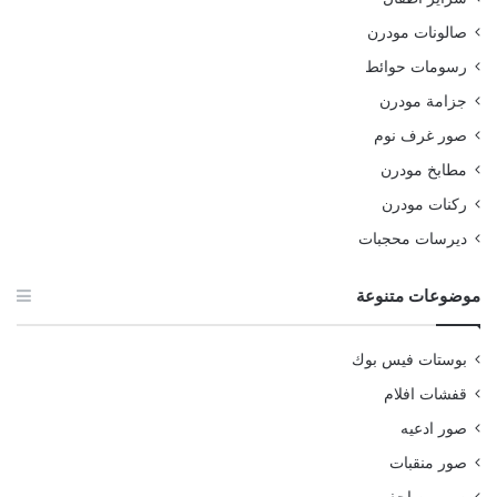
صالونات مودرن
رسومات حوائط
جزامة مودرن
صور غرف نوم
مطابخ مودرن
ركنات مودرن
ديرسات محجبات
موضوعات متنوعة
بوستات فيس بوك
قفشات افلام
صور ادعيه
صور منقبات