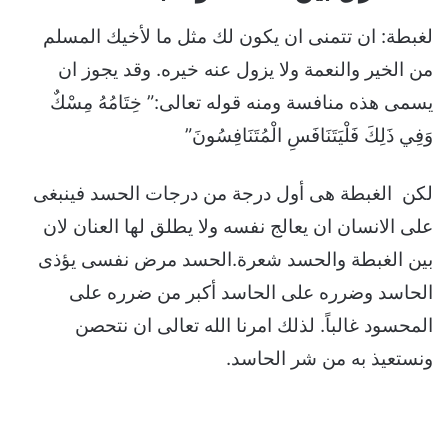
لغبطة: ان تتمنى ان يكون لك مثل ما لأخيك المسلم
من الخير والنعمة ولا يزول عنه خيره. وقد يجوز ان
يسمى هذه منافسة ومنه قوله تعالى:” خِتَامُهُ مِسْكٌ
وَفِي ذَلِكَ فَلْيَتَنَافَسِ الْمُتَنَافِسُونَ”
لكن الغبطة هى أول درجة من درجات الحسد فينبغى
على الانسان ان يعالج نفسه ولا يطلق لها العنان لان
بين الغبطة والحسد شعرة.الحسد مرض نفسى يؤذى
الحاسد وضرره على الحاسد أكبر من ضرره على
المحسود غالباً. لذلك امرنا الله تعالى ان نتحصن
ونستعيذ به من شر الحاسد.