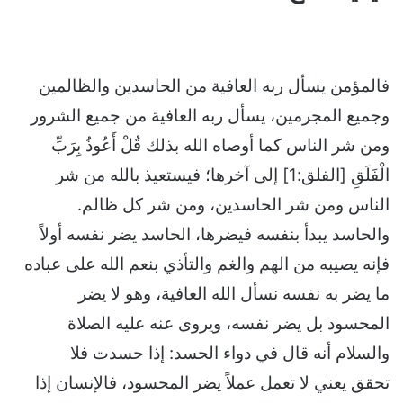
فالمؤمن يسأل ربه العافية من الحاسدين والظالمين
وجميع المجرمين، يسأل ربه العافية من جميع الشرور
ومن شر الناس كما أوصاه الله بذلك
قُلْ أَعُوذُ بِرَبِّ
الْفَلَقِ
[الفلق:1] إلى آخرها؛ فيستعيذ بالله من شر
الناس ومن شر الحاسدين، ومن شر كل ظالم.
والحاسد يبدأ بنفسه فيضرها، الحاسد يضر نفسه أولاً
فإنه يصيبه من الهم والغم والتأذي بنعم الله على عباده
ما يضر به نفسه نسأل الله العافية، وهو لا يضر
المحسود بل يضر نفسه، ويروى عنه عليه الصلاة
والسلام أنه قال في دواء الحسد:
إذا حسدت فلا
تحقق
يعني لا تعمل عملاً يضر المحسود، فالإنسان إذا