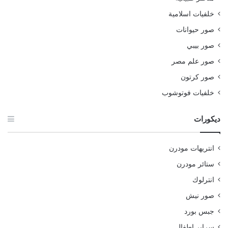
خلفيات اسلامية
صور حيوانات
صور بيبي
صور علم مصر
صور كرتون
خلفيات فوتوشوب
ديكورات
انتريهات مودرن
ستائر مودرن
انترلوك
صور نيش
جبس بورد
سراير اطفال