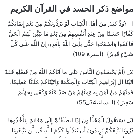
مواضع ذكر الحسد في القرآن الكريم
1_ {وَدَّ كَثِيرٌ مِنْ أَهْلِ الْكِتَابِ لَوْ يَرُدُّونَكُمْ مِنْ بَعْدِ إِيمَانِكُمْ
كُفَّارًا حَسَدًا مِنْ عِنْدِ أَنْفُسِهِمْ مِنْ بَعْدِ مَا تَبَيَّنَ لَهُمُ الْحَقُّ
فَاعْفُوا وَاصْفَحُوا حَتَّى يَأْتِيَ اللَّهُ بِأَمْرِهِ إِنَّ اللَّهَ عَلَى كُلِّ
شَيْءٍ قَدِيرٌ} (البقرة،109)
2_ {أَمْ يَحْسُدُونَ النَّاسَ عَلَى مَا آتَاهُمُ اللَّهُ مِنْ فَضْلِهِ فَقَدْ
آتَيْنَا آلَ إِبْرَاهِيمَ الْكِتَابَ وَالْحِكْمَةَ وَآتَيْنَاهُمْ مُلْكًا عَظِيمًا.
فَمِنْهُمْ مَنْ آمَنَ بِهِ وَمِنْهُمْ مَنْ صَدَّ عَنْهُ وَكَفَى بِجَهَنَّمَ
سَعِيرًا} (النساء،54_55)
3_ {سَيَقُولُ الْمُخَلَّفُونَ إِذَا انطَلَقْتُمْ إِلَى مَغَانِمَ لِتَأْخُذُوهَا
ذَرُونَا نَتَّبِعْكُمْ يُرِيدُونَ أَن يُبَدِّلُوا كَلَامَ اللَّهِ قُل لَّن تَتَّبِعُونَا