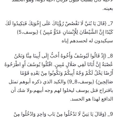
بعينه.
7_ {قَالَ يَا بُنَيَّ لَا تَقْصُصْ رُؤْيَاكَ عَلَى إِخْوَتِكَ فَيَكِيدُوا لَكَ
كَيْدًا إِنَّ الشَّيْطَانَ لِلْإِنْسَانِ عَدُوٌّ مُبِينٌ } (يوسف،5)
سيكيدون له لحسدهم إياه
8_ {إِذْ قَالُوا لَيُوسُفُ وَأَخُوهُ أَحَبُّ إِلَى أَبِينَا مِنَّا وَنَحْنُ
عُصْبَةٌ إِنَّ أَبَانَا لَفِي ضَلَالٍ مُبِينٍ. اقْتُلُوا يُوسُفَ أَوِ اطْرَحُوهُ
أَرْضًا يَخْلُ لَكُمْ وَجْهُ أَبِيكُمْ وَتَكُونُوا مِنْ بَعْدِهِ قَوْمًا
صَالِحِينَ} (يوسف،8_9) والكيد الذي ذكره أبوهم تمثل
باقتراح قتل يوسف ليخلوا لهم وجه أبيهم،ولا شك أن
الدافع لهذا هو الحسد.
9_ {وَقَالَ يَا بَنِيَّ لَا تَدْخُلُوا مِنْ بَابٍ وَاحِدٍ وَادْخُلُوا مِنْ