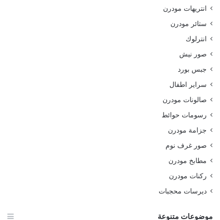
انتريهات مودرن
ستائر مودرن
انترلوك
صور نيش
جبس بورد
سراير اطفال
صالونات مودرن
رسومات حوائط
جزامة مودرن
صور غرف نوم
مطابخ مودرن
ركنات مودرن
ديرسات محجبات
موضوعات متنوعة