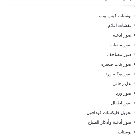
بوستات فيس بوك
قفشات افلام
صور ادعيه
صور منقبات
صور مصاحف
صور بنات صغيره
صور بوكيه ورد
بدل رجالي
صور ورد
صور اطفال
تحويل فليكسات فودافون
صور أدعية وأذكار الصباح
بوستات