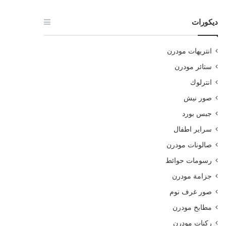
ديكورات
انتريهات مودرن
ستائر مودرن
انترلوك
صور نيش
جبس بورد
سراير اطفال
صالونات مودرن
رسومات حوائط
جزامة مودرن
صور غرف نوم
مطابخ مودرن
ركنات مودرن