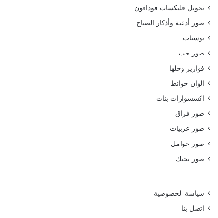
تحويل فليكسات فودافون
صور أدعية وأذكار الصباح
بوستات
صور حب
فوازير وحلها
الوان حوائط
اكسسوارات بنات
صور فراق
صور عربيات
صور حوامل
صور بحبك
سياسة الخصوصية
اتصل بنا