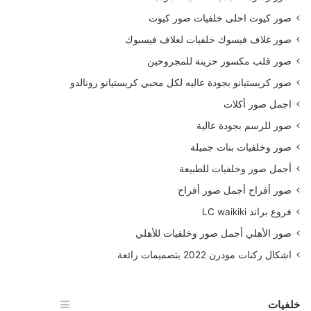
صور كيوت احلى خلفيات صور كيوت
صور غلاف فيسوك خلفيات لغلاف فيسبوك
صور قلب مكسور حزينة للمجروحين
صور كريستيانو بجودة عاليه لكل محبي كريستيانو رونالدو
اجمل صور أكلات
صور للرسم بجودة عالية
صور وخلفيات بنات جميلة
أجمل صور وخلفيات للطبيعة
صور أفراح أجمل صور أفراح
فروع براند LC waikiki
صور الأهلي أجمل صور وخلفيات للأهلي
اشكال ركنات مودرن 2022 بتصميمات رائعة
خلفيات