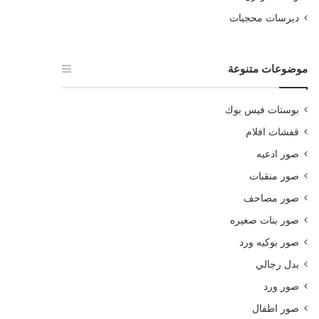
ديرسات محجبات
موضوعات متنوعة
بوستات فيس بوك
قفشات افلام
صور ادعيه
صور منقبات
صور مصاحف
صور بنات صغيره
صور بوكيه ورد
بدل رجالي
صور ورد
صور اطفال