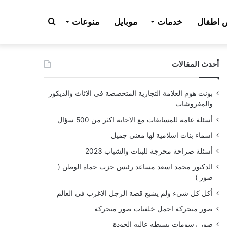
بحث
اطفال
خدمات
موبايل
منوعات
أحدث المقالات
عن
بونت هوم العلامة التجارية المتخصصة فى الاثاث والديكور
والمفروشات
أسئلة عامة للمسابقات مع الاجابة اكثر من 500 سؤال
اسماء بنات اسلامية لها معنى جميل
أسئلة صراحة محرجة للبنات والشباب 2023
الدكتور محمد اسعد مساعد رئيس حزب حماة الوطن (
صور )
أكل كل شىء ولم يشبع قصة الرجل الاغرب فى العالم
صور متحركة اجمل خلفيات صور متحركة
صور رسومات بسيطه عاليه الجودة