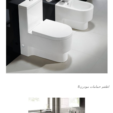
اطقم حمامات مودرن8