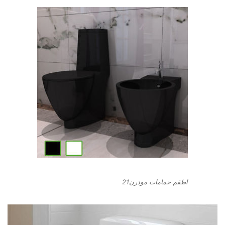
اطقم حمامات مودرن21