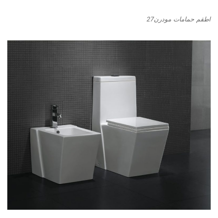
اطقم حمامات مودرن27