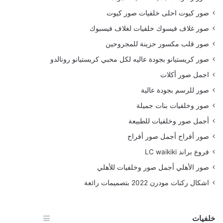
صور كيوت احلى خلفيات صور كيوت
صور غلاف فيسوك خلفيات لغلاف فيسبوك
صور قلب مكسور حزينة للمجروحين
صور كريستيانو بجودة عاليه لكل محبي كريستيانو رونالدو
اجمل صور أكلات
صور للرسم بجودة عالية
صور وخلفيات بنات جميلة
أجمل صور وخلفيات للطبيعة
صور أفراح أجمل صور أفراح
فروع براند LC waikiki
صور الأهلي أجمل صور وخلفيات للأهلي
اشكال ركنات مودرن 2022 بتصميمات رائعة
خلفيات