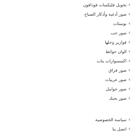
تحويل فليكسات فودافون
صور أدعية وأذكار الصباح
بوستات
صور حب
فوازير وحلها
الوان حوائط
اكسسوارات بنات
صور فراق
صور عربيات
صور حوامل
صور بحبك
سياسة الخصوصية
اتصل بنا