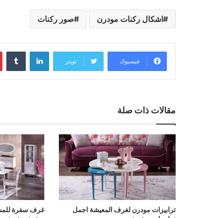
اشكال ركنات مودرن
صور ركنات
لينكدإن
فيسبوك
تويتر
مقالات ذات صلة
ترابيزات مودرن لغرف المعيشة اجمل
غرف سفرة للمس