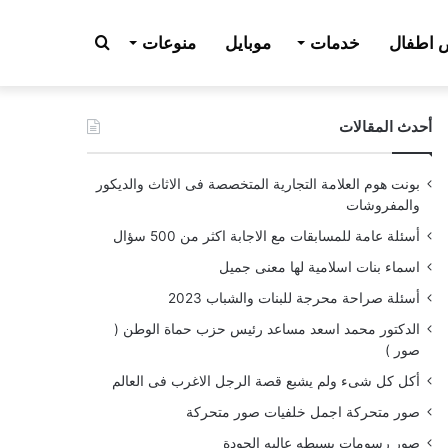
بحث
اطفال
خدمات
موبايل
منوعات
أحدث المقالات
عن
بونت هوم العلامة التجارية المتخصصة فى الاثاث والديكور
والمفروشات
أسئلة عامة للمسابقات مع الاجابة اكثر من 500 سؤال
اسماء بنات اسلامية لها معنى جميل
أسئلة صراحة محرجة للبنات والشباب 2023
الدكتور محمد اسعد مساعد رئيس حزب حماة الوطن (
صور )
أكل كل شىء ولم يشبع قصة الرجل الاغرب فى العالم
صور متحركة اجمل خلفيات صور متحركة
صور رسومات بسيطه عاليه الجودة