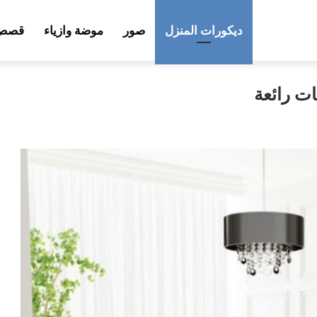
ديكورات المنزل
صور
موضة وازياء
قصص 