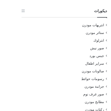
ديكورات
انتريهات مودرن
ستائر مودرن
انترلوك
صور نيش
جبس بورد
سراير اطفال
صالونات مودرن
رسومات حوائط
جزامة مودرن
صور غرف نوم
مطابخ مودرن
ركنات مودرن