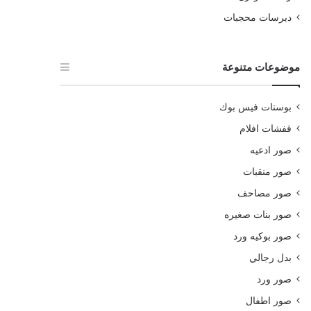
ديرسات محجبات
موضوعات متنوعة
بوستات فيس بوك
قفشات افلام
صور ادعيه
صور منقبات
صور مصاحف
صور بنات صغيره
صور بوكيه ورد
بدل رجالي
صور ورد
صور اطفال