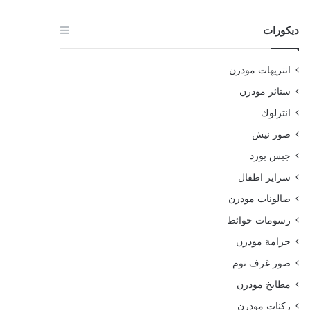
ديكورات
انتريهات مودرن
ستائر مودرن
انترلوك
صور نيش
جبس بورد
سراير اطفال
صالونات مودرن
رسومات حوائط
جزامة مودرن
صور غرف نوم
مطابخ مودرن
ركنات مودرن