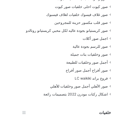
صور كيوت احلى خلفيات صور كيوت
صور غلاف فيسوك خلفيات لغلاف فيسبوك
صور قلب مكسور حزينة للمجروحين
صور كريستيانو بجودة عاليه لكل محبي كريستيانو رونالدو
اجمل صور أكلات
صور للرسم بجودة عالية
صور وخلفيات بنات جميلة
أجمل صور وخلفيات للطبيعة
صور أفراح أجمل صور أفراح
فروع براند LC waikiki
صور الأهلي أجمل صور وخلفيات للأهلي
اشكال ركنات مودرن 2022 بتصميمات رائعة
خلفيات