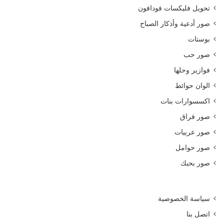
تحويل فليكسات فودافون
صور أدعية وأذكار الصباح
بوستات
صور حب
فوازير وحلها
الوان حوائط
اكسسوارات بنات
صور فراق
صور عربيات
صور حوامل
صور بحبك
سياسة الخصوصية
اتصل بنا