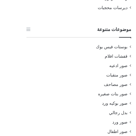
ديرسات محجبات
موضوعات متنوعة
بوستات فيس بوك
قفشات افلام
صور ادعيه
صور منقبات
صور مصاحف
صور بنات صغيره
صور بوكيه ورد
بدل رجالي
صور ورد
صور اطفال