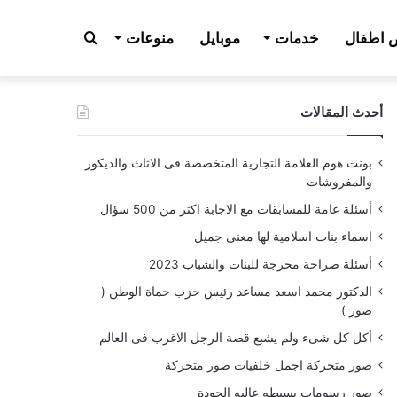
بحث
اطفال
خدمات
موبايل
منوعات
أحدث المقالات
عن
بونت هوم العلامة التجارية المتخصصة فى الاثاث والديكور
والمفروشات
أسئلة عامة للمسابقات مع الاجابة اكثر من 500 سؤال
اسماء بنات اسلامية لها معنى جميل
أسئلة صراحة محرجة للبنات والشباب 2023
الدكتور محمد اسعد مساعد رئيس حزب حماة الوطن (
صور )
أكل كل شىء ولم يشبع قصة الرجل الاغرب فى العالم
صور متحركة اجمل خلفيات صور متحركة
صور رسومات بسيطه عاليه الجودة