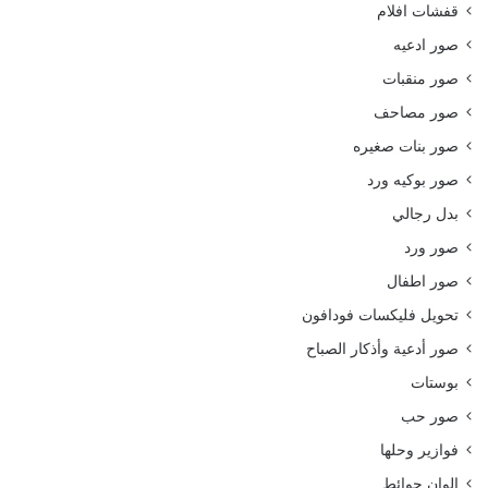
قفشات افلام
صور ادعيه
صور منقبات
صور مصاحف
صور بنات صغيره
صور بوكيه ورد
بدل رجالي
صور ورد
صور اطفال
تحويل فليكسات فودافون
صور أدعية وأذكار الصباح
بوستات
صور حب
فوازير وحلها
الوان حوائط