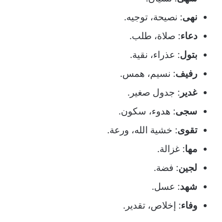
نهى
: نصيحة، توجيه.
دعاء
: صلاة، طلب.
بتول
: عذراء، نقية.
رفيف
: نسيم، همس.
غدير
: جدول صغير.
سجى
: هدوء، سكون.
تقوى
: خشية الله، ورعة.
مها
: غزالة.
لجين
: فضة.
شهد
: عسل.
وفاء
: إخلاص، تقدير.