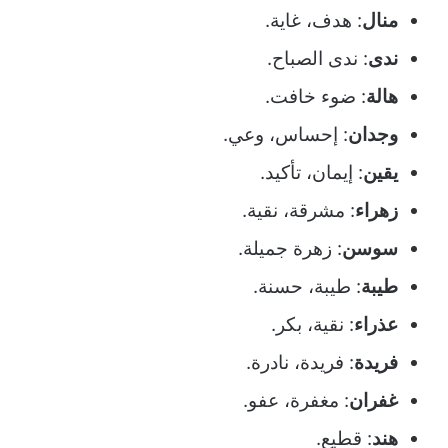
منال
: هدف، غاية.
ندى
: ندى الصباح.
هالة
: ضوء خافت.
وجدان
: إحساس، وعي.
يقين
: إيمان، تأكيد.
زهراء
: مشرقة، نقية.
سوسن
: زهرة جميلة.
طيبة
: طيبة، حسنة.
عذراء
: نقية، بكر.
فريدة
: فريدة، نادرة.
غفران
: مغفرة، عفو.
هند
: قطيع.