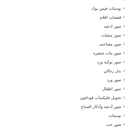
بوستات فيس بوك
قفشات افلام
صور ادعيه
صور منقبات
صور مصاحف
صور بنات صغيره
صور بوكيه ورد
بدل رجالي
صور ورد
صور اطفال
تحويل فليكسات فودافون
صور أدعية وأذكار الصباح
بوستات
صور حب