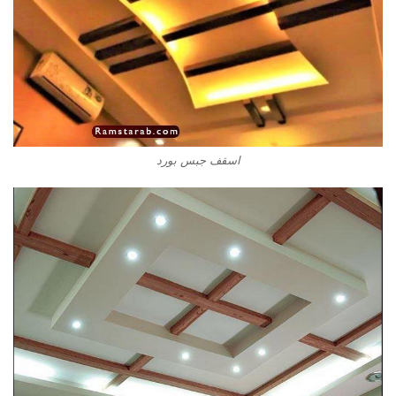
اسقف جبس بورد