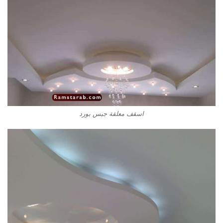
اسقف معلقة جبس بورد