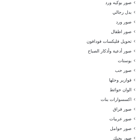
صور بوكيه ورد
بدل رجالي
صور ورد
صور اطفال
تحويل فليكسات فودافون
صور أدعية وأذكار الصباح
بوستات
صور حب
فوازير وحلها
الوان حوائط
اكسسوارات بنات
صور فراق
صور عربيات
صور حوامل
صور بحبك