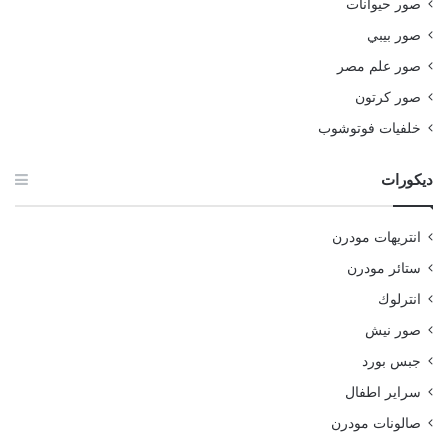
صور حيوانات
صور بيبي
صور علم مصر
صور كرتون
خلفيات فوتوشوب
ديكورات
انتريهات مودرن
ستائر مودرن
انترلوك
صور نيش
جبس بورد
سراير اطفال
صالونات مودرن