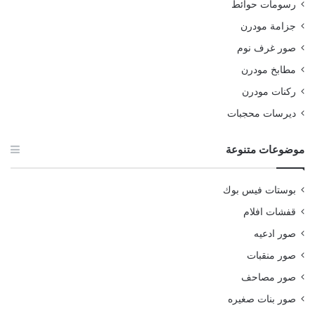
رسومات حوائط
جزامة مودرن
صور غرف نوم
مطابخ مودرن
ركنات مودرن
ديرسات محجبات
موضوعات متنوعة
بوستات فيس بوك
قفشات افلام
صور ادعيه
صور منقبات
صور مصاحف
صور بنات صغيره