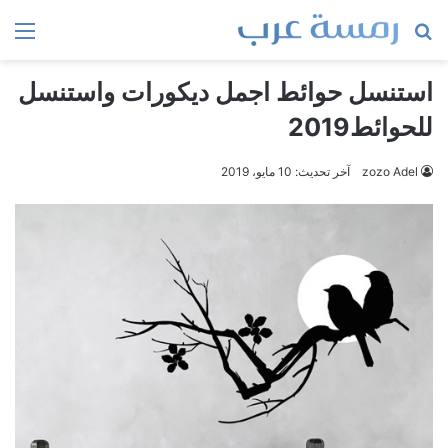
بحث
الق
عن
استنسل حوائط اجمل ديكورات واستنسل
للحوائط2019
zozo Adel
آخر تحديث: 10 مايو، 2019