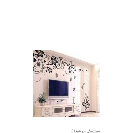
استنسل حوائط31