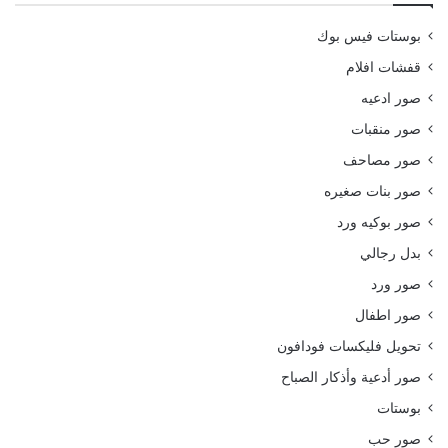
بوستات فيس بوك
قفشات افلام
صور ادعيه
صور منقبات
صور مصاحف
صور بنات صغيره
صور بوكيه ورد
بدل رجالي
صور ورد
صور اطفال
تحويل فليكسات فودافون
صور أدعية وأذكار الصباح
بوستات
صور حب