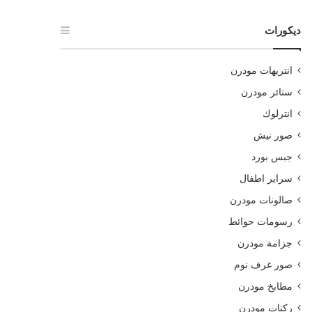
ديكورات
انتريهات مودرن
ستائر مودرن
انترلوك
صور نيش
جبس بورد
سراير اطفال
صالونات مودرن
رسومات حوائط
جزامة مودرن
صور غرف نوم
مطابخ مودرن
ركنات مودرن