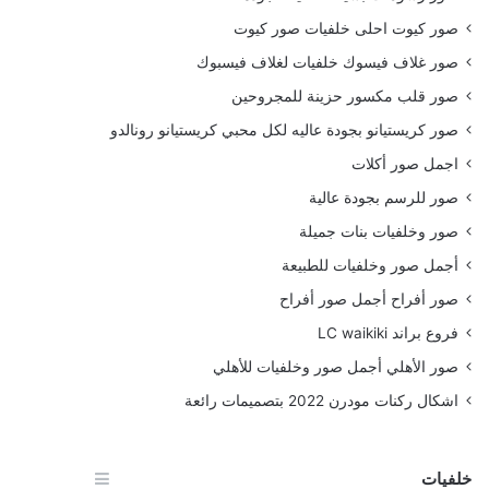
صور كيوت احلى خلفيات صور كيوت
صور غلاف فيسوك خلفيات لغلاف فيسبوك
صور قلب مكسور حزينة للمجروحين
صور كريستيانو بجودة عاليه لكل محبي كريستيانو رونالدو
اجمل صور أكلات
صور للرسم بجودة عالية
صور وخلفيات بنات جميلة
أجمل صور وخلفيات للطبيعة
صور أفراح أجمل صور أفراح
فروع براند LC waikiki
صور الأهلي أجمل صور وخلفيات للأهلي
اشكال ركنات مودرن 2022 بتصميمات رائعة
خلفيات