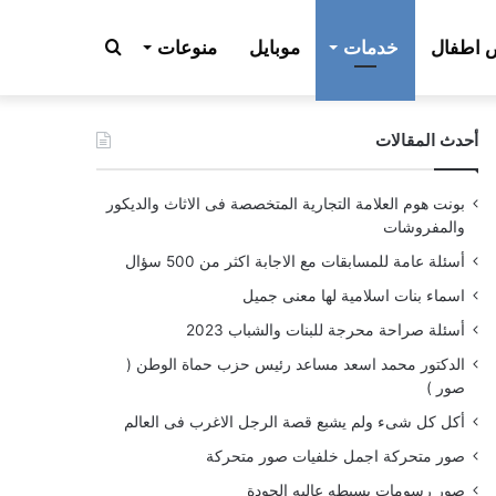
بحث
اطفال
خدمات
موبايل
منوعات
أحدث المقالات
عن
بونت هوم العلامة التجارية المتخصصة فى الاثاث والديكور
والمفروشات
أسئلة عامة للمسابقات مع الاجابة اكثر من 500 سؤال
اسماء بنات اسلامية لها معنى جميل
أسئلة صراحة محرجة للبنات والشباب 2023
الدكتور محمد اسعد مساعد رئيس حزب حماة الوطن (
صور )
أكل كل شىء ولم يشبع قصة الرجل الاغرب فى العالم
صور متحركة اجمل خلفيات صور متحركة
صور رسومات بسيطه عاليه الجودة