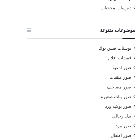
ديرسات محجبات
موضوعات متنوعة
بوستات فيس بوك
قفشات افلام
صور ادعيه
صور منقبات
صور مصاحف
صور بنات صغيره
صور بوكيه ورد
بدل رجالي
صور ورد
صور اطفال