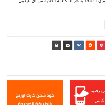
وكذلك يوجد خط ساخن للاتصال بخدمة عملاء فوري 16421 بسعر المكالمة العادية من اي تليفون
بينتيريست
مشاركة عبر البريد
طباعة