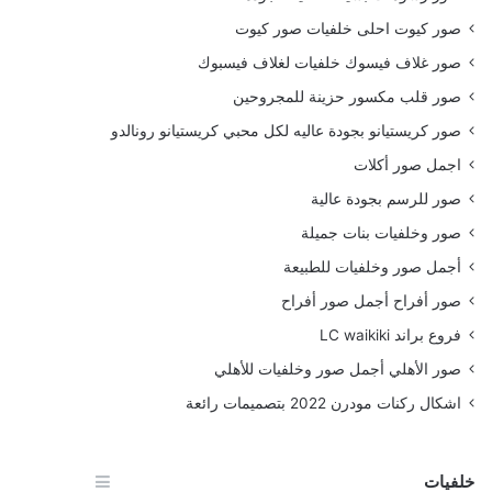
صور كيوت احلى خلفيات صور كيوت
صور غلاف فيسوك خلفيات لغلاف فيسبوك
صور قلب مكسور حزينة للمجروحين
صور كريستيانو بجودة عاليه لكل محبي كريستيانو رونالدو
اجمل صور أكلات
صور للرسم بجودة عالية
صور وخلفيات بنات جميلة
أجمل صور وخلفيات للطبيعة
صور أفراح أجمل صور أفراح
فروع براند LC waikiki
صور الأهلي أجمل صور وخلفيات للأهلي
اشكال ركنات مودرن 2022 بتصميمات رائعة
خلفيات