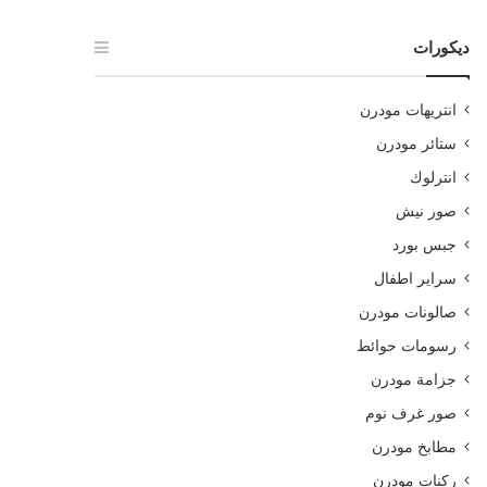
ديكورات
انتريهات مودرن
ستائر مودرن
انترلوك
صور نيش
جبس بورد
سراير اطفال
صالونات مودرن
رسومات حوائط
جزامة مودرن
صور غرف نوم
مطابخ مودرن
ركنات مودرن