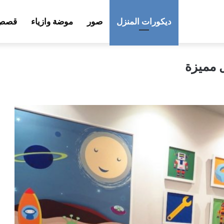
ديكورات المنزل
صور
موضة وازياء
قصص 
 مميزة