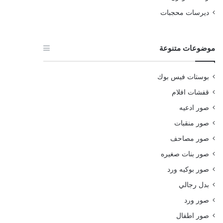
ديرسات محجبات
موضوعات متنوعة
بوستات فيس بوك
قفشات افلام
صور ادعيه
صور منقبات
صور مصاحف
صور بنات صغيره
صور بوكيه ورد
بدل رجالي
صور ورد
صور اطفال