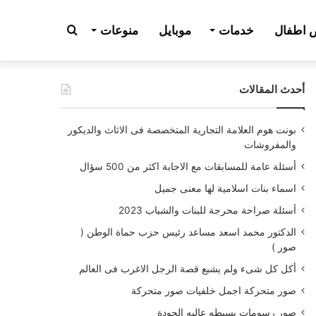
بحث
اطفال
خدمات
موبايل
منوعات
أحدث المقالات
عن
بونت هوم العلامة التجارية المتخصصة فى الاثاث والديكور
والمفروشات
أسئلة عامة للمسابقات مع الاجابة اكثر من 500 سؤال
اسماء بنات اسلامية لها معنى جميل
أسئلة صراحة محرجة للبنات والشباب 2023
الدكتور محمد اسعد مساعد رئيس حزب حماة الوطن (
صور )
أكل كل شىء ولم يشبع قصة الرجل الاغرب فى العالم
صور متحركة اجمل خلفيات صور متحركة
صور رسومات بسيطه عاليه الجودة