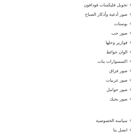
تحويل فليكسات فودافون
صور أدعية وأذكار الصباح
بوستات
صور حب
فوازير وحلها
الوان حوائط
اكسسوارات بنات
صور فراق
صور عربيات
صور حوامل
صور بحبك
سياسة الخصوصية
اتصل بنا