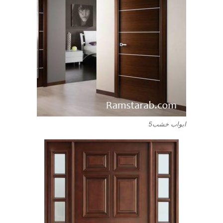
ابواب خشب5