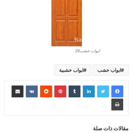
ابواب خشب26
ابواب خشب
ابواب خشبية
لينكدإن
بينتيريست
مشاركة عبر البريد
طباعة
مقالات ذات صلة