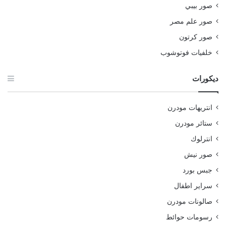
صور بيبي
صور علم مصر
صور كرتون
خلفيات فوتوشوب
ديكورات
انتريهات مودرن
ستائر مودرن
انترلوك
صور نيش
جبس بورد
سراير اطفال
صالونات مودرن
رسومات حوائط