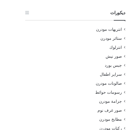
ديكورات
انتريهات مودرن
ستائر مودرن
انترلوك
صور نيش
جبس بورد
سراير اطفال
صالونات مودرن
رسومات حوائط
جزامة مودرن
صور غرف نوم
مطابخ مودرن
ركنات مودرن