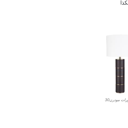
كذا
رات مودرن30