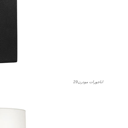
اباجورات مودرن29