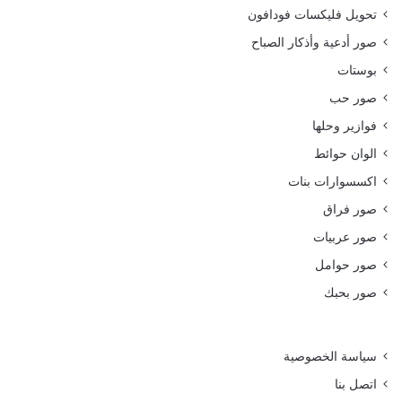
تحويل فليكسات فودافون
صور أدعية وأذكار الصباح
بوستات
صور حب
فوازير وحلها
الوان حوائط
اكسسوارات بنات
صور فراق
صور عربيات
صور حوامل
صور بحبك
سياسة الخصوصية
اتصل بنا