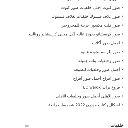
صور كيوت احلى خلفيات صور كيوت
صور غلاف فيسوك خلفيات لغلاف فيسبوك
صور قلب مكسور حزينة للمجروحين
صور كريستيانو بجودة عاليه لكل محبي كريستيانو رونالدو
اجمل صور أكلات
صور للرسم بجودة عالية
صور وخلفيات بنات جميلة
أجمل صور وخلفيات للطبيعة
صور أفراح أجمل صور أفراح
فروع براند LC waikiki
صور الأهلي أجمل صور وخلفيات للأهلي
اشكال ركنات مودرن 2022 بتصميمات رائعة
خلفيات