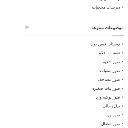
ديرسات محجبات
موضوعات متنوعة
بوستات فيس بوك
قفشات افلام
صور ادعيه
صور منقبات
صور مصاحف
صور بنات صغيره
صور بوكيه ورد
بدل رجالي
صور ورد
صور اطفال