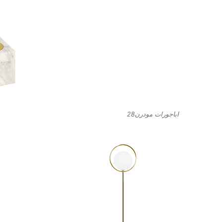
اباجورات مودرن28