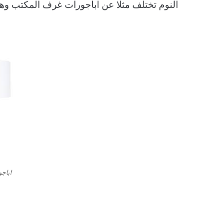
النوم تختلف مثلا عن اباجورات غرف المكتب وه
اباجو