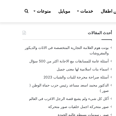
بحث
اطفال
خدمات
موبايل
منوعات
أحدث المقالات
عن
بونت هوم العلامة التجارية المتخصصة فى الاثاث والديكور
والمفروشات
أسئلة عامة للمسابقات مع الاجابة اكثر من 500 سؤال
اسماء بنات اسلامية لها معنى جميل
أسئلة صراحة محرجة للبنات والشباب 2023
الدكتور محمد اسعد مساعد رئيس حزب حماة الوطن (
صور )
أكل كل شىء ولم يشبع قصة الرجل الاغرب فى العالم
صور متحركة اجمل خلفيات صور متحركة
صور رسومات بسيطه عاليه الجودة