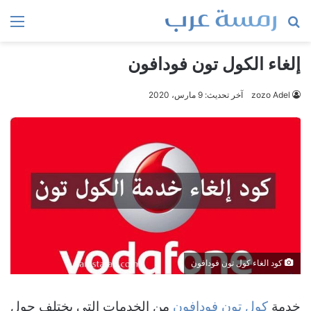
بحث
الق
عن
إلغاء الكول تون فودافون
zozo Adel
آخر تحديث: 9 مارس، 2020
كود الغاء كول تون فودافون
خدمة
كول تون فودافون
من الخدمات التي يختلف حول