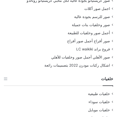
صور كريستيانو بجودة عاليه لكل محبي كريستيانو رونالدو
اجمل صور أكلات
صور للرسم بجودة عالية
صور وخلفيات بنات جميلة
أجمل صور وخلفيات للطبيعة
صور أفراح أجمل صور أفراح
فروع براند LC waikiki
صور الأهلي أجمل صور وخلفيات للأهلي
اشكال ركنات مودرن 2022 بتصميمات رائعة
خلفيات
خلفيات طبيعية
خلفيات سوداء
خلفيات موبايل