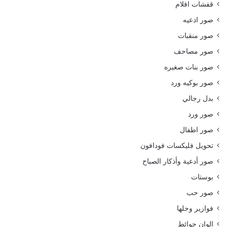
قفشات افلام
صور ادعيه
صور منقبات
صور مصاحف
صور بنات صغيره
صور بوكيه ورد
بدل رجالي
صور ورد
صور اطفال
تحويل فليكسات فودافون
صور أدعية وأذكار الصباح
بوستات
صور حب
فوازير وحلها
الوان حوائط