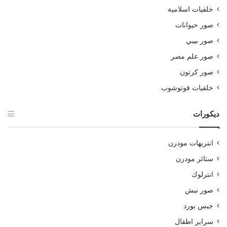
خلفيات اسلامية
صور حيوانات
صور بيبي
صور علم مصر
صور كرتون
خلفيات فوتوشوب
ديكورات
انتريهات مودرن
ستائر مودرن
انترلوك
صور نيش
جبس بورد
سراير اطفال