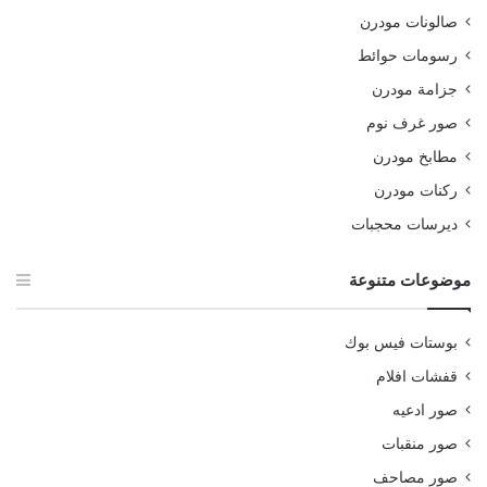
صالونات مودرن
رسومات حوائط
جزامة مودرن
صور غرف نوم
مطابخ مودرن
ركنات مودرن
ديرسات محجبات
موضوعات متنوعة
بوستات فيس بوك
قفشات افلام
صور ادعيه
صور منقبات
صور مصاحف