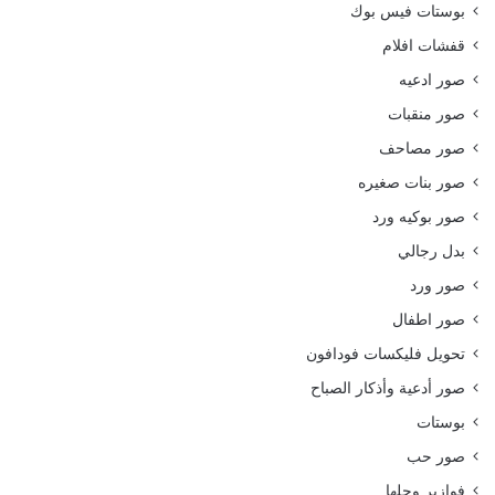
بوستات فيس بوك
قفشات افلام
صور ادعيه
صور منقبات
صور مصاحف
صور بنات صغيره
صور بوكيه ورد
بدل رجالي
صور ورد
صور اطفال
تحويل فليكسات فودافون
صور أدعية وأذكار الصباح
بوستات
صور حب
فوازير وحلها